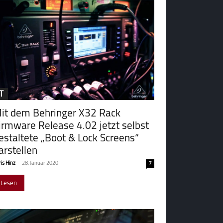
IT
it dem Behringer X32 Rack
irmware Release 4.02 jetzt selbst
estaltete „Boot & Lock Screens“
arstellen
is Hinz
-
28. Januar 2020
7
Lesen