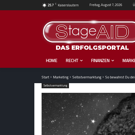
C
Ü
Freitag, August 7, 2026
25.7
Kaiserslautern
DAS ERFOLGSPORTAL
HOME
RECHT
FINANZEN
MARKE
Start
Marketing
Selbstvermarktung
So bewahrst Du dein
Selbstvermarktung