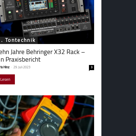
1. Tontechnik
ehn Jahre Behringer X32 Rack –
in Praxisbericht
is Hinz
-
29. Juli 2023
3
Lesen