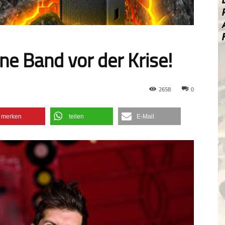
ne Band vor der Krise!
2658
0
merken
teilen
E-Mail