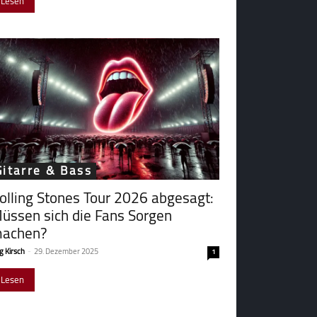
Lesen
Gitarre & Bass
olling Stones Tour 2026 abgesagt:
üssen sich die Fans Sorgen
achen?
g Kirsch
-
29. Dezember 2025
1
Lesen