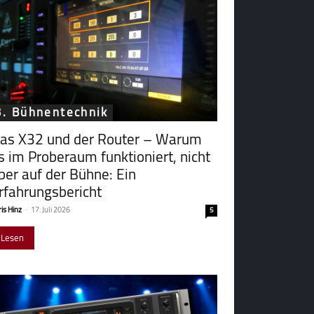
3. Bühnentechnik
as X32 und der Router – Warum
s im Probe­raum funk­tio­niert, nicht
ber auf der Bühne: Ein
rfahrungsbericht
is Hinz
-
17. Juli 2026
5
Lesen