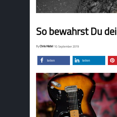
So bewahrst Du dei
By
Chris Histel
10. September 2019
teilen
teilen