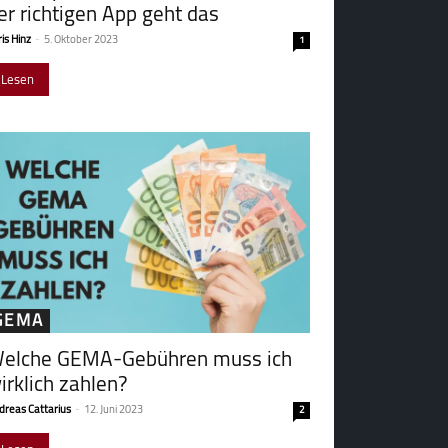
er richtigen App geht das
is Hinz
-
5. Oktober 2023
1
Lesen
GEMA
elche GEMA-Gebühren muss ich
irklich zahlen?
dreas Cattarius
-
12. Juni 2023
2