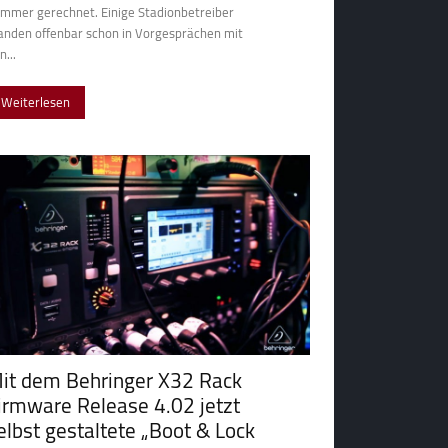
mmer gerechnet. Einige Stadionbetreiber
anden offenbar schon in Vorgesprächen mit
n...
Weiterlesen
it dem Behringer X32 Rack
irmware Release 4.02 jetzt
elbst gestaltete „Boot & Lock