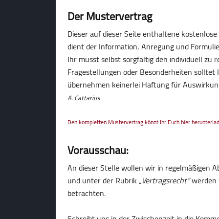
Der Mustervertrag
Dieser auf dieser Seite enthaltene kostenlose 
dient der Information, Anregung und Formulier
Ihr müsst selbst sorgfältig den individuell zu 
Fragestellungen oder Besonderheiten solltet I
übernehmen keinerlei Haftung für Auswirkung
A. Cattarius
Den kompletten Mustervertrag könnt Ihr Euch hier herunterla
Vorausschau:
An dieser Stelle wollen wir in regelmäßigen
und unter der Rubrik
„Vertragsrecht“
werden w
betrachten.
Schreibt uns in der Zwischenzeit in die Kom