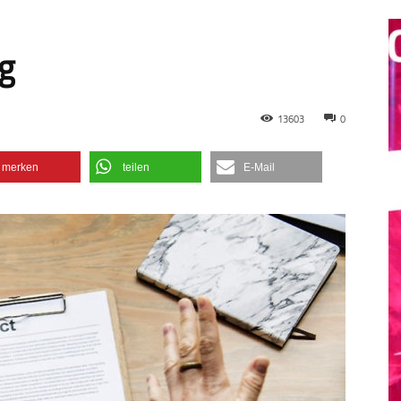
ag
13603
0
merken
teilen
E-Mail