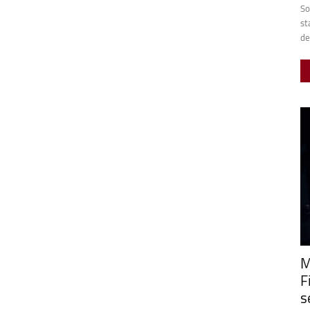
So
st
de
M
F
s