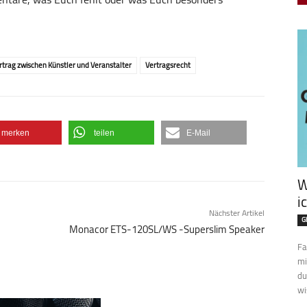
rtrag zwischen Künstler und Veranstalter
Vertragsrecht
merken
teilen
E-Mail
W
i
Nächster Artikel
G
Monacor ETS-120SL/WS -Superslim Speaker
Fa
mi
du
wi