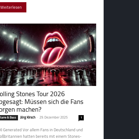
Weiterlesen
olling Stones Tour 2026
bgesagt: Müssen sich die Fans
orgen machen?
Jörg Kirsch
-
29. Dezember 2025
itarre & Bass
1
nerated Vor allem Fans in Deutschland und
oßbritannien hatten bereits mit einem Stones-