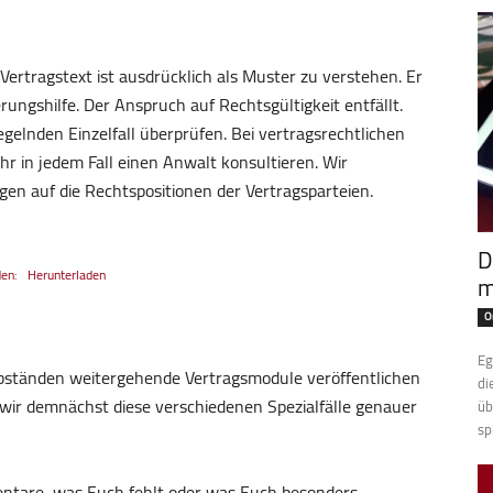
Vertragstext ist ausdrücklich als Muster zu verstehen. Er
ungshilfe. Der Anspruch auf Rechtsgültigkeit entfällt.
regelnden Einzelfall überprüfen. Bei vertragsrechtlichen
hr in jedem Fall einen Anwalt konsultieren. Wir
en auf die Rechtspositionen der Vertragsparteien.
D
den:
Herunterladen
m
O
Eg
 Abständen weitergehende Vertragsmodule veröffentlichen
di
ir demnächst diese verschiedenen Spezialfälle genauer
üb
sp
mentare, was Euch fehlt oder was Euch besonders