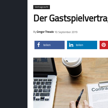
Vertragsrecht
Der Gastspielvertr
By
Gregor Theado
10. September 2019
teilen
teilen