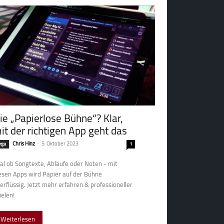
ie „Papierlose Bühne“? Klar,
it der richtigen App geht das
Chris Hinz
-
5. Oktober 2023
rga
1
al ob Songtexte, Abläufe oder Noten - mit
esen Apps wird Papier auf der Bühne
erflüssig. Jetzt mehr erfahren & professioneller
ielen!
Weiterlesen