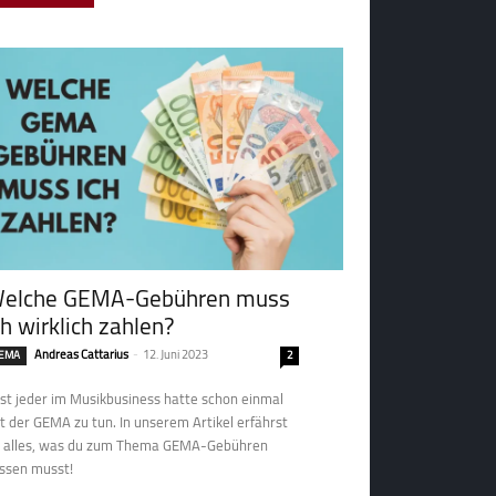
elche GEMA-Gebühren muss
ch wirklich zahlen?
Andreas Cattarius
-
12. Juni 2023
EMA
2
st jeder im Musikbusiness hatte schon einmal
t der GEMA zu tun. In unserem Artikel erfährst
 alles, was du zum Thema GEMA-Gebühren
ssen musst!