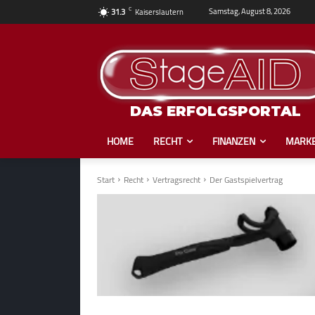
C
Samstag, August 8, 2026
31.3
Kaiserslautern
DAS ERFOLGSPORTAL
HOME
RECHT
FINANZEN
MARKE
Start
Recht
Vertragsrecht
Der Gastspielvertrag