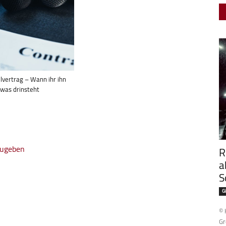
lvertrag – Wann ihr ihn
 was drinsteht
zugeben
R
a
S
G
© KI Ge
Gr