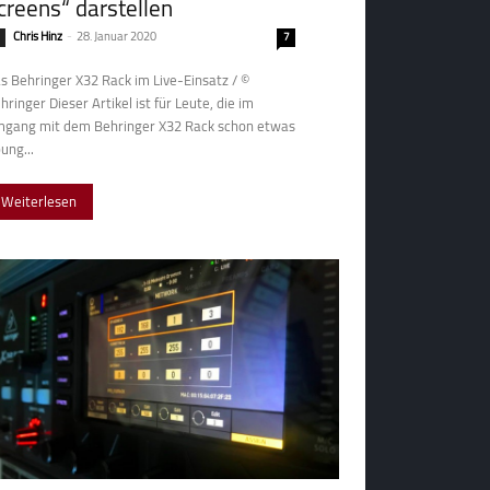
creens“ darstellen
Chris Hinz
-
28. Januar 2020
7
s Behringer X32 Rack im Live-Einsatz / ©
Dieser Artikel ist für Leute, die im
gang mit dem Behringer X32 Rack schon etwas
ung...
Weiterlesen