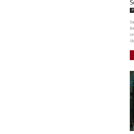
S
IT
Da
Behringer 
Um
Üb