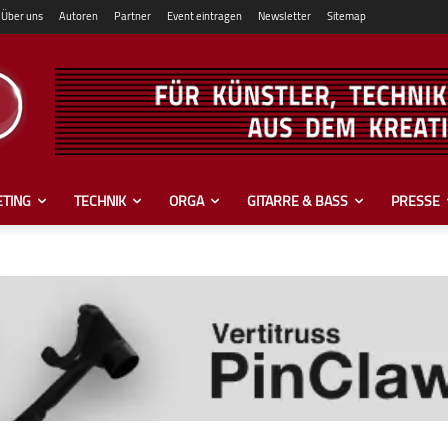
Über uns
Autoren
Partner
Event eintragen
Newsletter
Sitemap
TING
TECHNIK
ORGA
GITARRE & BASS
PRESSE