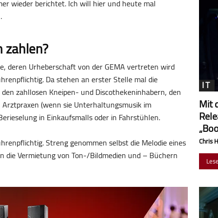
r wieder berichtet. Ich will hier und heute mal
…
 zahlen?
rke, deren Urheberschaft von der GEMA vertreten wird
hrenpflichtig. Da stehen an erster Stelle mal die
IT
 den zahllosen Kneipen- und Discothekeninhabern, den
Mit 
, Arztpraxen (wenn sie Unterhaltungsmusik im
Rele
erieselung in Einkaufsmalls oder in Fahrstühlen.
„Boo
ührenpflichtig. Streng genommen selbst die Melodie eines
Chris 
sen die Vermietung von Ton-/Bildmedien und – Büchern
Les