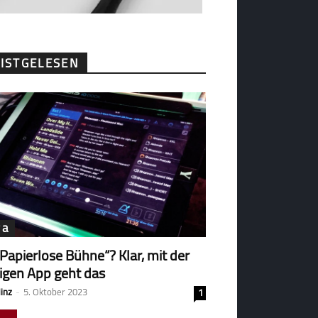
ISTGELESEN
ga
„Papierlose Bühne“? Klar, mit der
tigen App geht das
Hinz
-
5. Oktober 2023
1