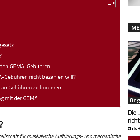
ME
gesetz
?
ei den GEMA-Gebühren
Gebühren nicht bezahlen will?
um an Gebühren zu kommen
ng mit der GEMA
Or
Die 
rich
?
Chris 
sellschaft für musikalische Aufführungs- und mechanische