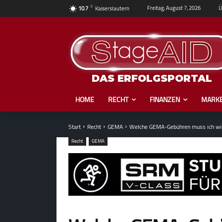
C
Ü
Freitag, August 7, 2026
10.7
Kaiserslautern
DAS ERFOLGSPORTAL
HOME
RECHT
FINANZEN
MARKE
Start
Recht
GEMA
Welche GEMA-Gebühren muss ich wirk
Recht
GEMA