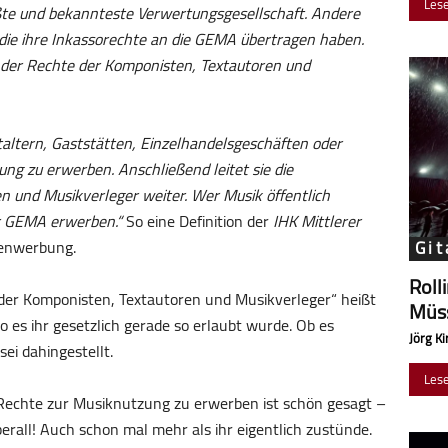
Les
rößte und bekannteste Verwertungsgesellschaft. Andere
 die ihre Inkassorechte an die GEMA übertragen haben.
der Rechte der Komponisten, Textautoren und
altern, Gaststätten, Einzelhandelsgeschäften oder
ng zu erwerben. Anschließend leitet sie die
n und Musikverleger weiter. Wer Musik öffentlich
er GEMA erwerben.“
So eine Definition der
IHK Mittlerer
genwerbung.
Git
Roll
der Komponisten, Textautoren und Musikverleger“ heißt
Müss
 wo es ihr gesetzlich gerade so erlaubt wurde. Ob es
Jörg Ki
sei dahingestellt.
Les
 Rechte zur Musiknutzung zu erwerben ist schön gesagt –
rall! Auch schon mal mehr als ihr eigentlich zustünde.