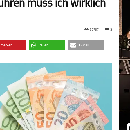
ren muss ich wirklich
32797
2
merken
teilen
E-Mail