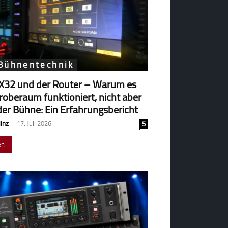
 Bühnentechnik
X32 und der Router – Warum es
robe­raum funk­tio­niert, nicht aber
der Bühne: Ein Erfahrungsbericht
Hinz
-
17. Juli 2026
5
en