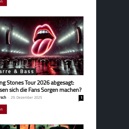
en
arre & Bass
ing Stones Tour 2026 abgesagt:
en sich die Fans Sorgen machen?
rsch
-
29. Dezember 2025
1
en