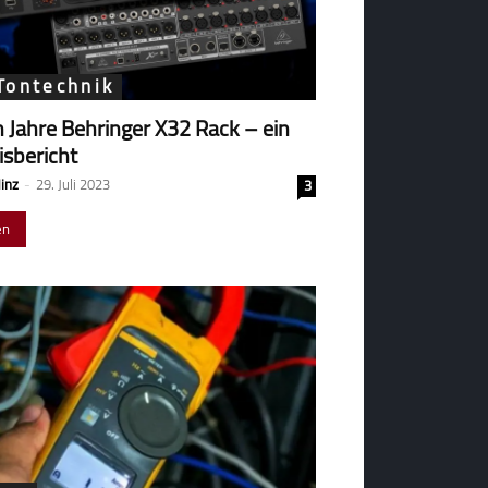
Tontechnik
 Jahre Behringer X32 Rack – ein
isbericht
Hinz
-
29. Juli 2023
3
en