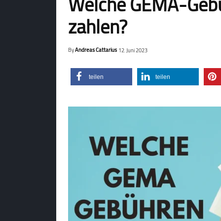
Welche GEMA-Gebüh
zahlen?
By
Andreas Cattarius
12. Juni 2023
teilen
teilen