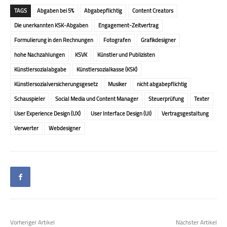
TAGS
Abgaben bei 5%
Abgabepflichtig
Content Creators
Die unerkannten KSK-Abgaben
Engagement-Zeitvertrag
Formulierung in den Rechnungen
Fotografen
Grafikdesigner
hohe Nachzahlungen
KSVK
Künstler und Publizisten
Künstler­sozial­abgabe
Künstler­sozialkasse (KSK)
Künstlersozialversicherungsgesetz
Musiker
nicht abgabepflichtig
Schauspieler
Social Media und Content Manager
Steuerprüfung
Texter
User Experience Design (UX)
User Interface Design (UI)
Vertragsgestaltung
Verwerter
Webdesigner
Vorheriger Artikel
Nächster Artikel