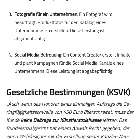
Fotografie für ein Unternehmen:
Ein Fotograf wird
beauftragt, Produktfotos für den Katalog eines
Unternehmens zu erstellen. Diese Leistung ist
abgabepflichtig.
Social Media Betreuung:
Ein Content Creator erstellt Inhalte
und plant Kampagnen für die Social Media Kanäle eines
Unternehmens. Diese Leistung ist abgabepflichtig.
Gesetzliche Bestimmungen (KSVK)
„Auch wenn das Ho­no­rar eines ein­ma­li­gen Auf­trags die Ge­
ring­fü­gig­keits­schwel­le von 450 Euro über­schrei­tet, muss der
Kunde
keine Bei­trä­ge zur Künst­ler­so­zi­al­kas­se
leis­ten. Das
Bun­des­so­zi­al­ge­richt hat einem An­walt Recht ge­ge­ben, der
einen Web­de­si­gner mit der Er­stel­lung sei­ner Kanz­lei-Web­