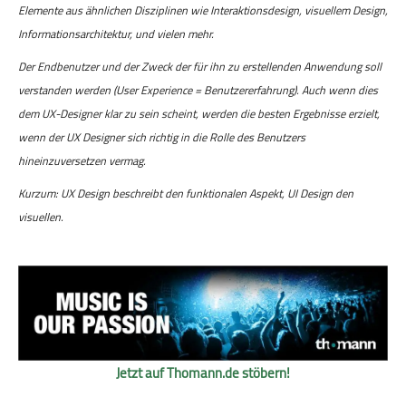
Elemente aus ähnlichen Disziplinen wie Interaktionsdesign, visuellem Design,
Informationsarchitektur, und vielen mehr.
Der Endbenutzer und der Zweck der für ihn zu erstellenden Anwendung soll
verstanden werden (User Experience = Benutzererfahrung). Auch wenn dies
dem UX-Designer klar zu sein scheint, werden die besten Ergebnisse erzielt,
wenn der UX Designer sich richtig in die Rolle des Benutzers
hineinzuversetzen vermag.
Kurzum: UX Design beschreibt den funktionalen Aspekt, UI Design den
visuellen.
Jetzt auf Thomann.de stöbern!