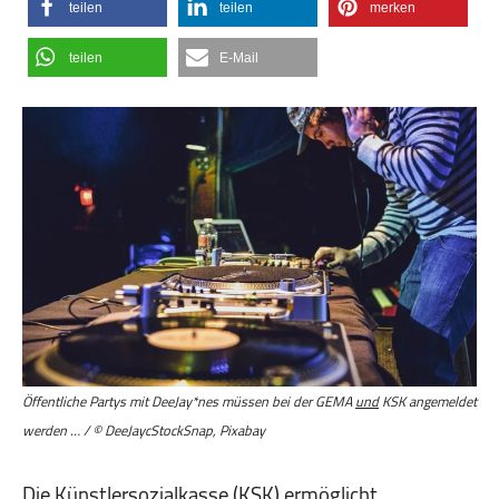
teilen
teilen
merken
teilen
E-Mail
Öffentliche Partys mit DeeJay*nes müssen bei der GEMA
und
KSK angemeldet
werden … / © DeeJaycStockSnap, Pixabay
Die Künstlersozialkasse (KSK) ermöglicht