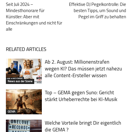
Seit Juli 2024 –
Effektive DJ Pegelkontrolle: Die
Mindesthonorare für
besten Tipps, um Sound und
Künstler: Aber mit
Pegel im Griff zu behalten
Einschränkungen und nicht für
alle
RELATED ARTICLES
Ab 2. August: Millionenstrafen
wegen KI? Das müssen jetzt nahezu
alle Content-Ersteller wissen
News aus der Szene
Top – GEMA gegen Suno: Gericht
stärkt Urheberrechte bei KI-Musik
GEMA
Welche Vorteile bringt Dir eigentlich
die GEMA ?