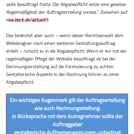
sei­te be­auf­tragt hatte. Die Ab­ga­be­pflicht setze eine ge­wis­se
Re­gel­mä­ßig­keit der Auf­trags­er­tei­lung vor­aus.“
(Gesehen auf:
rsw.beck.de/aktuell/
)
Das bedeutet aber auch – wenn dieser Rechtsanwalt dem
Webdesigner noch einen weiteren Gestaltungsauftrag
erteilt – rutscht er in die Abgabepflicht. Wenn er ihn mit der
regelmäßigen Pflege der Website beauftragt ist bei der
Rechnungserstellung auf die Formulierung zu achten.
Gestalterische Aspekte in der Rechnung führen zu einer
Abgabepflicht.
Ein wichtiges Augenmerk gilt der Auftragserteilung
wie auch Rechnungsstellung:
In Rücksprache mit dem Autragnehmer sollte der
Auftraggeber
gestalterische Auftragsanweisungen unbedingt