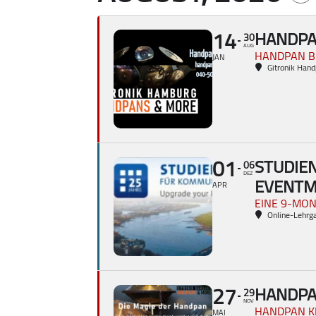
14
HANDPAN
30
AUG
HANDPAN B
JAN
Gitronik Han
01
STUDIE
06
DEZ
EVENTM
APR
EINE 9-MON
Online-Lehrg
27
HANDPA
29
NOV
HANDPAN K
MAI