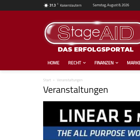
C
Samstag, August 8, 2026
31.3
Kaiserslautern
DAS ERFOLGSPORTAL
HOME
RECHT
FINANZEN
MARKE
Start
Veranstaltungen
Veranstaltungen