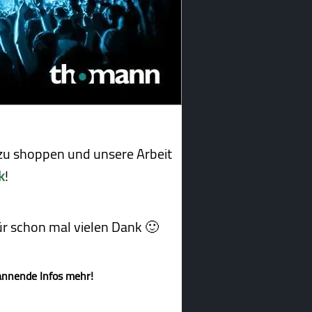
u shoppen und unsere Arbeit
k
!
afür schon mal vielen Dank 🙂
annende Infos mehr!