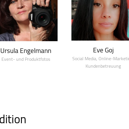
Eve Goj
Ursula Engelmann
Social Media, Online-Marketi
Event- und Produktfotos
Kundenbetreuung
dition