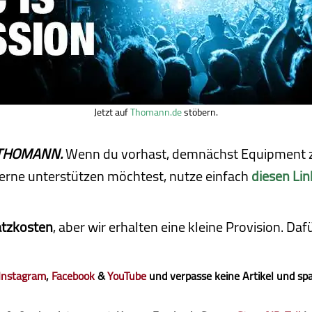
Jetzt auf
Thomann.de
stöbern.
ei THOMANN.
Wenn du vorhast, demnächst Equipment z
erne unterstützen möchtest, nutze einfach
diesen Lin
atzkosten
, aber wir erhalten eine kleine Pro­vi­sion. D
Instagram
,
Facebook
&
YouTube
und verpasse keine Artikel und sp