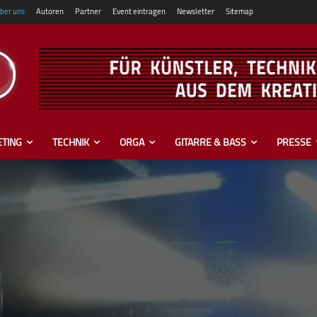
ber uns
Autoren
Partner
Event eintragen
Newsletter
Sitemap
TING
TECHNIK
ORGA
GITARRE & BASS
PRESSE