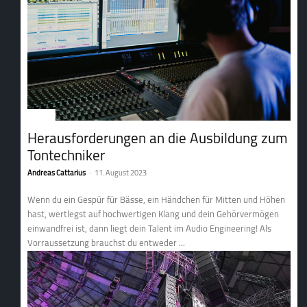
Service
Herausforderungen an die Ausbildung zum
Tontechniker
Andreas Cattarius
-
11. August 2023
Wenn du ein Gespür für Bässe, ein Händchen für Mitten und Höhen
hast, wertlegst auf hochwertigen Klang und dein Gehörvermögen
einwandfrei ist, dann liegt dein Talent im Audio Engineering! Als
Vorraussetzung brauchst du entweder ...