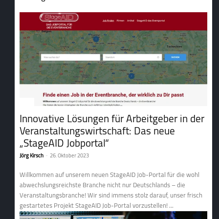
Jobs
Innovative Lösungen für Arbeitgeber in der
Veranstaltungswirtschaft: Das neue
„StageAID Jobportal“
Jörg Kirsch
-
26. Oktober 2023
Willkommen auf unserem neuen StageAID Job-Portal für die wohl
ab­wechs­lungs­reichste Branche nicht nur Deutschlands – die
Veranstaltungsbranche! Wir sind immens stolz darauf, unser frisch
gestartetes Projekt StageAID Job-Portal vorzustellen! ...