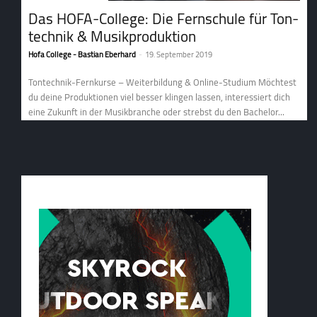
Das HOFA-College: Die Fern­schule für Ton­
tech­nik & Musik­pro­duk­tion
Hofa College - Bastian Eberhard
-
19. September 2019
Tontechnik-Fernkurse – Weiterbildung & Online-Studium Möchtest
du deine Produktionen viel besser klingen lassen, interessiert dich
eine Zukunft in der Musikbranche oder strebst du den Bachelor...