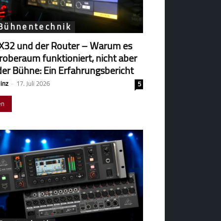
 Bühnentechnik
X32 und der Router – Warum es
robe­raum funk­tio­niert, nicht aber
der Bühne: Ein Erfahrungsbericht
Hinz
-
17. Juli 2026
5
en