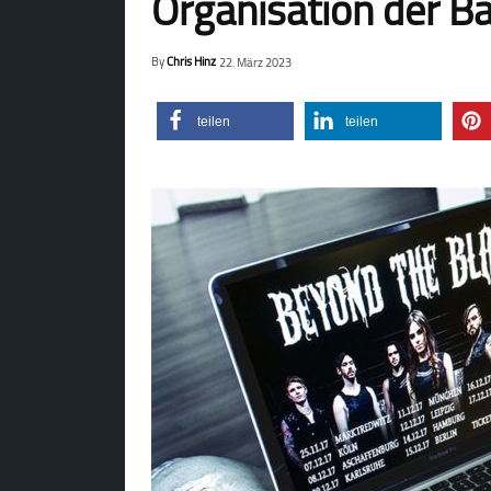
Organisation der B
By
Chris Hinz
22. März 2023
teilen
teilen