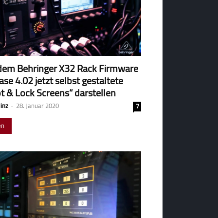
dem Behringer X32 Rack Firmware
ase 4.02 jetzt selbst gestaltete
t & Lock Screens“ darstellen
Hinz
-
28. Januar 2020
7
en