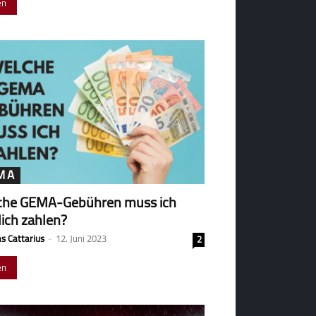
en
MA
che GEMA-Gebühren muss ich
lich zahlen?
s Cattarius
-
12. Juni 2023
2
en