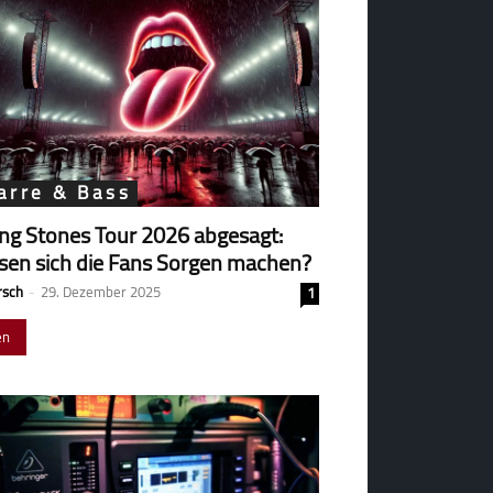
arre & Bass
ing Stones Tour 2026 abgesagt:
en sich die Fans Sorgen machen?
rsch
-
29. Dezember 2025
1
en