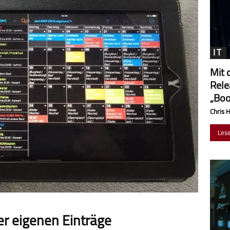
IT
Mit 
Rele
„Boo
Chris 
Les
ner eigenen Einträge