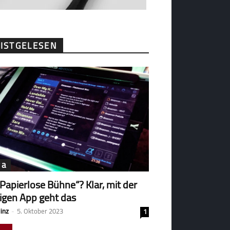
ISTGELESEN
ga
„Papierlose Bühne“? Klar, mit der
tigen App geht das
Hinz
-
5. Oktober 2023
1