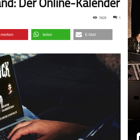
and: Der Online-Kalender
7609
1
merken
teilen
E-Mail