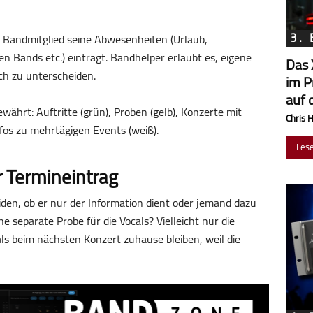
3.
es Bandmitglied seine Abwesenheiten (Urlaub,
n Bands etc.) einträgt. Bandhelper erlaubt es, eigene
Das 
ich zu unterscheiden.
im P
auf 
währt: Auftritte (grün), Proben (gelb), Konzerte mit
Chris 
fos zu mehrtägigen Events (weiß).
Les
r Termineintrag
den, ob er nur der Information dient oder jemand dazu
 separate Probe für die Vocals? Vielleicht nur die
ls beim nächsten Konzert zuhause bleiben, weil die