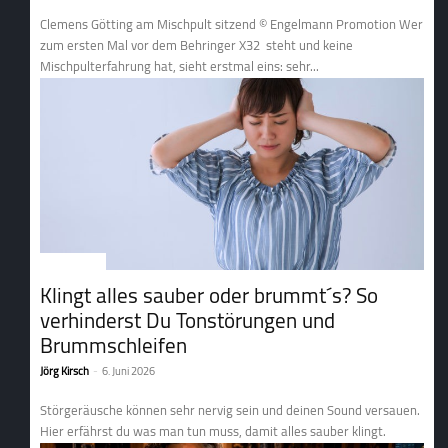
Clemens Götting am Mischpult sitzend © Engelmann Promotion Wer
zum ersten Mal vor dem Behringer X32 steht und keine
Mischpulterfahrung hat, sieht erstmal eins: sehr...
1. Tontechnik
Klingt alles sauber oder brummt´s? So
verhinderst Du Tonstörungen und
Brummschleifen
Jörg Kirsch
-
6. Juni 2026
Störgeräusche können sehr nervig sein und deinen Sound versauen.
Hier erfährst du was man tun muss, damit alles sauber klingt.