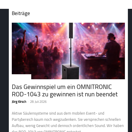
Beiträge
1. Tontechnik
Das Gewinnspiel um ein OMNITRONIC
ROD-1043 zu gewinnen ist nun beendet
Jörg Kirsch
-
28. Juli 2026
Aktive Säulensysteme sind aus dem mobilen Event- und
Partybereich kaum noch wegzudenken. Sie versprechen schnellen
Aufbau, wenig Gewicht und dennoch ordentlichen Sound. Wir haben
das ROD-1043 von OMNITRONIC getestet ...