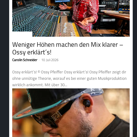
1. Tontechnik
Weniger Höhen machen den Mix klarer –
Ossy erklärt´s!
Carolin Schneider
-
10. Juli 2026
Ossy erklärt´s! © Ossy Pfeiffer Ossy erklärt´s! Ossy Pfeiffer zeigt dir
ohne unnötige Theorie, worauf es bei einer guten Musikproduktion
wirklich ankommt. Mit über 30...