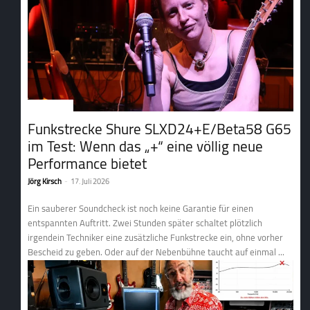
1. Tontechnik
Funkstrecke Shure SLXD24+E/Beta58 G65
im Test: Wenn das „+“ eine völlig neue
Performance bietet
Jörg Kirsch
-
17. Juli 2026
Ein sauberer Soundcheck ist noch keine Garantie für einen
entspannten Auftritt. Zwei Stunden später schaltet plötzlich
irgendein Techniker eine zusätzliche Funkstrecke ein, ohne vorher
Bescheid zu geben. Oder auf der Nebenbühne taucht auf einmal ...