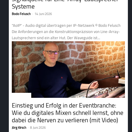
Systeme
Bodo Felusch
-
14. Juni 2026
"AoIP" - Audio digital übertragen per IP-Netzwerk © Bodo Felusch
Die Anforderungen an die Konstruktionspräzision von Line-Array-
Lautsprechern sind ein alter Hut. Der Waveguide ist...
1. Tontechnik
Einstieg und Erfolg in der Eventbranche:
Wie du digitales Mixen schnell lernst, ohne
dabei die Nerven zu verlieren (mit Video)
Jörg Kirsch
-
8. Juni 2026