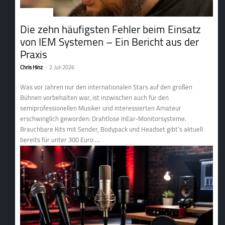
1. Tontechnik
Die zehn häufigsten Fehler beim Einsatz
von IEM Systemen – Ein Bericht aus der
Praxis
Chris Hinz
-
2. Juli 2026
Was vor Jahren nur den internationalen Stars auf den großen
Bühnen vorbehalten war, ist inzwischen auch für den
semiprofessionellen Musiker und interessierten Amateur
erschwinglich geworden: Drahtlose InEar-Monitorsysteme.
Brauchbare Kits mit Sender, Bodypack und Headset gibt´s aktuell
bereits für unter 300 Euro …