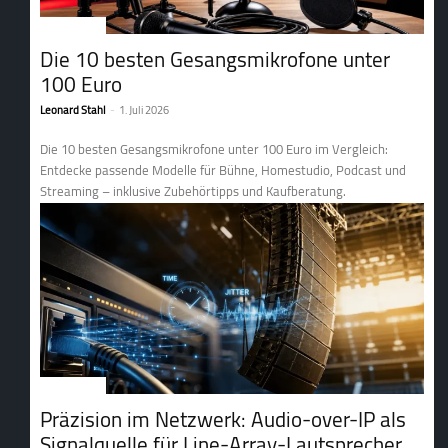
1. Tontechnik
Die 10 besten Gesangsmikrofone unter
100 Euro
Leonard Stahl
-
1. Juli 2026
Die 10 besten Gesangsmikrofone unter 100 Euro im Vergleich:
Entdecke passende Modelle für Bühne, Homestudio, Podcast und
Streaming – inklusive Zubehörtipps und Kaufberatung.
1. Tontechnik
Präzision im Netzwerk: Audio-over-IP als
Signalquelle für Line-Array-Lautsprecher