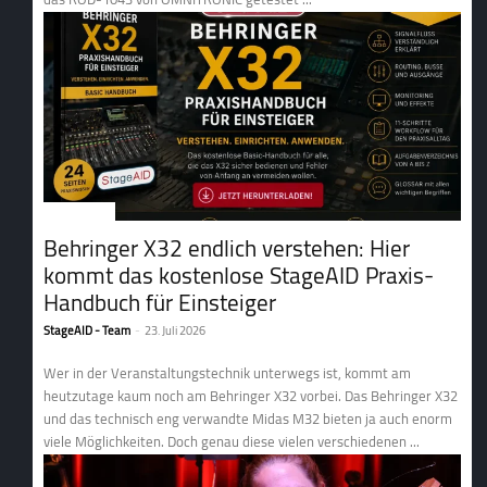
1. Tontechnik
Behringer X32 endlich verstehen: Hier
kommt das kostenlose StageAID Praxis-
Handbuch für Einsteiger
StageAID - Team
-
23. Juli 2026
Wer in der Veranstaltungstechnik unterwegs ist, kommt am
heutzutage kaum noch am Behringer X32 vorbei. Das Behringer X32
und das technisch eng verwandte Midas M32 bieten ja auch enorm
viele Möglichkeiten. Doch genau diese vielen verschiedenen ...