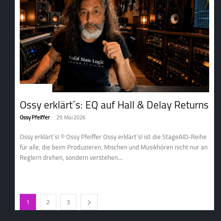
1. Tontechnik
Ossy erklärt´s: EQ auf Hall & Delay Returns
Ossy Pfeiffer
-
29. Mai 2026
Ossy erklärt´s! © Ossy Pfeiffer Ossy erklärt´s! ist die StageAID-Reihe
für alle, die beim Produzieren, Mischen und Mu­sik­hö­ren nicht nur an
Reglern drehen, sondern verstehen...
1
2
3