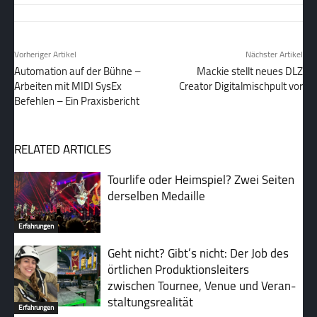
Vorheriger Artikel
Nächster Artikel
Automation auf der Bühne –
Mackie stellt neues DLZ
Arbeiten mit MIDI SysEx
Creator Digitalmischpult vor
Befehlen – Ein Praxisbericht
RELATED ARTICLES
Tourlife oder Heimspiel? Zwei Seiten
derselben Medaille
Erfahrungen
Geht nicht? Gibt’s nicht: Der Job des
ört­lichen Pro­duk­tions­lei­ters
zwischen Tour­nee, Venue und Ver­an­
stal­tungs­re­ali­tät
Erfahrungen