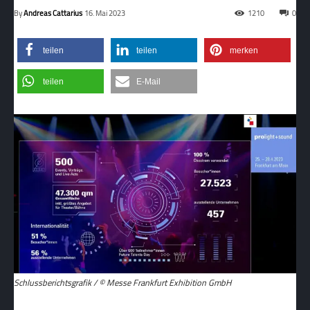
By
Andreas Cattarius
16. Mai 2023
1210
0
teilen
teilen
merken
teilen
E-Mail
Schlussberichtsgrafik / © Messe Frankfurt Exhibition GmbH