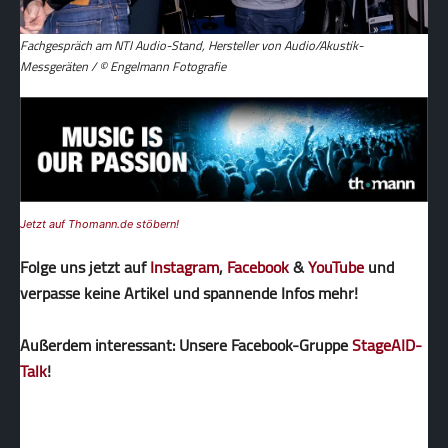
Fachgespräch am NTI Audio-Stand, Hersteller von Audio/Akustik-
Messgeräten / © Engelmann Fotografie
Jetzt auf Thomann.de stöbern!
Folge uns jetzt auf
Instagram
,
Facebook
&
YouTube
und
verpasse keine Artikel und spannende Infos mehr!
Außerdem interessant: Unsere Facebook-Gruppe
StageAID-
Talk
!