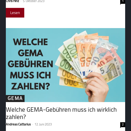
Chris Hinz
-
5. Oktober 2023
1
Lesen
GEMA
Welche GEMA-Gebühren muss ich wirklich
zahlen?
Andreas Cattarius
-
12. Juni 2023
2