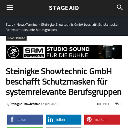
STAGEAID
Start
News/Termine
Steinigke Showtechnic GmbH beschafft Schutzmasken
für systemrelevante Berufsgruppen
News/Termine
Steinigke Showtechnic GmbH
beschafft Schutzmasken für
systemrelevante Berufsgruppen
By
Steinigke Showtechnic
12. Juni 2020
1911
0
teilen
teilen
merken