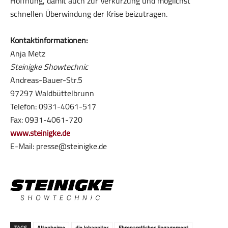
Hoffnung, damit auch zur Verkürzung und möglichst
schnellen Überwindung der Krise beizutragen.
Kontaktinformationen:
Anja Metz
Steinigke Showtechnic
Andreas-Bauer-Str.5
97297 Waldbüttelbrunn
Telefon: 0931-4061-517
Fax: 0931-4061-720
www.steinigke.de
E-Mail: presse@steinigke.de
TAGS
Altenheime
die Johanniter
Ehrenamtliches Engagement