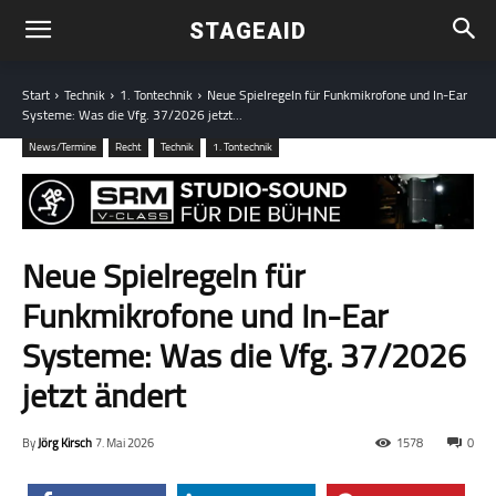
STAGEAID
Start
Technik
1. Tontechnik
Neue Spielregeln für Funkmikrofone und In-Ear
Systeme: Was die Vfg. 37/2026 jetzt...
News/Termine
Recht
Technik
1. Tontechnik
Neue Spielregeln für
Funkmikrofone und In-Ear
Systeme: Was die Vfg. 37/2026
jetzt ändert
By
Jörg Kirsch
7. Mai 2026
1578
0