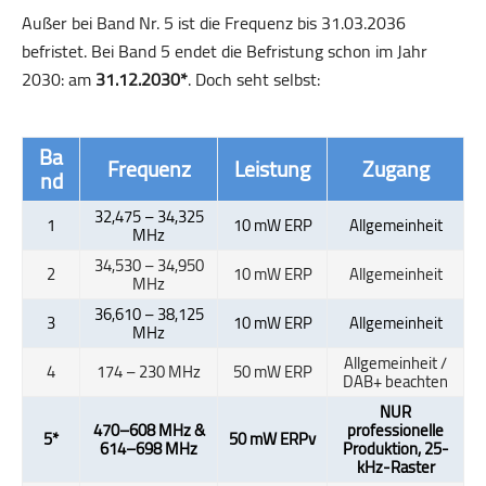
Außer bei Band Nr. 5 ist die Frequenz bis 31.03.2036
befristet. Bei Band 5 endet die Befristung schon im Jahr
2030: am
31.12.2030*
. Doch seht selbst:
Ba
Frequenz
Leistung
Zugang
nd
32,475 – 34,325
1
10 mW ERP
Allgemeinheit
MHz
34,530 – 34,950
2
10 mW ERP
Allgemeinheit
MHz
36,610 – 38,125
3
10 mW ERP
Allgemeinheit
MHz
Allgemeinheit /
4
174 – 230 MHz
50 mW ERP
DAB+ beachten
NUR
470–608 MHz &
professionelle
5*
50 mW ERPv
614–698 MHz
Produktion, 25-
kHz-Raster