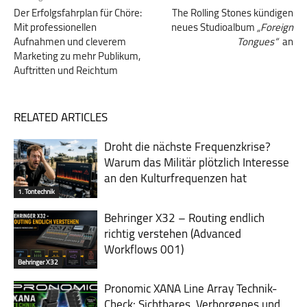
Der Erfolgsfahrplan für Chöre:
The Rolling Stones kündigen
Mit professionellen
neues Studioalbum
„Foreign
Aufnahmen und cleverem
Tongues“
an
Marketing zu mehr Publikum,
Auftritten und Reichtum
RELATED ARTICLES
Droht die nächste Frequenzkrise?
Warum das Mili­tär plötzlich Inte­resse
an den Kultur­fre­quen­zen hat
1. Tontechnik
Behringer X32 – Routing endlich
richtig verstehen (Advanced
Workflows 001)
Behringer X32
Pronomic XANA Line Array Technik-
Check: Sichtbares, Verborgenes und