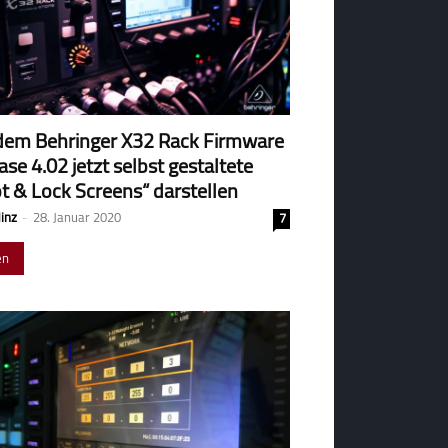
dem Behringer X32 Rack Firmware
ase 4.02 jetzt selbst gestaltete
t & Lock Screens“ darstellen
Hinz
-
28. Januar 2020
7
en