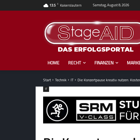
C
Samstag, August 8, 2026
13.5
Kaiserslautern
DAS ERFOLGSPORTAL
HOME
RECHT
FINANZEN
MARKE
Start
Technik
IT
Die Konzertpause kreativ nutzen: Kosten
IT