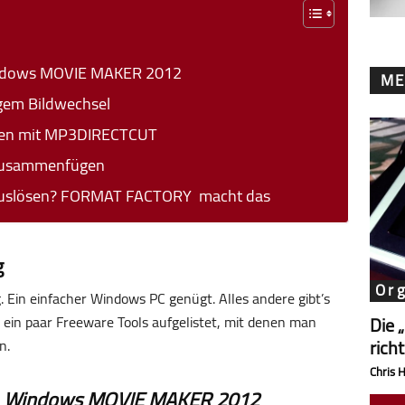
 Windows MOVIE MAKER 2012
ME
gem Bildwechsel
eien mit MP3DIRECTCUT
 zusammenfügen
rauslösen? FORMAT FACTORY macht das
g
Or
 Ein einfacher Windows PC genügt. Alles andere gibt’s
 ein paar Freeware Tools aufgelistet, mit denen man
Die 
rich
n.
Chris 
:
Windows MOVIE MAKER 2012