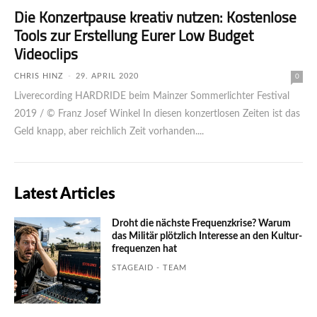
Die Konzertpause kreativ nutzen: Kostenlose
Tools zur Erstellung Eurer Low Budget
Videoclips
CHRIS HINZ
-
29. APRIL 2020
0
Liverecording HARDRIDE beim Mainzer Sommerlichter Festival
2019 / © Franz Josef Winkel In diesen konzertlosen Zeiten ist das
Geld knapp, aber reichlich Zeit vorhanden....
Latest Articles
Droht die nächste Frequenzkrise? Warum
das Mili­tär plötzlich Inte­resse an den Kultur­
fre­quen­zen hat
STAGEAID - TEAM