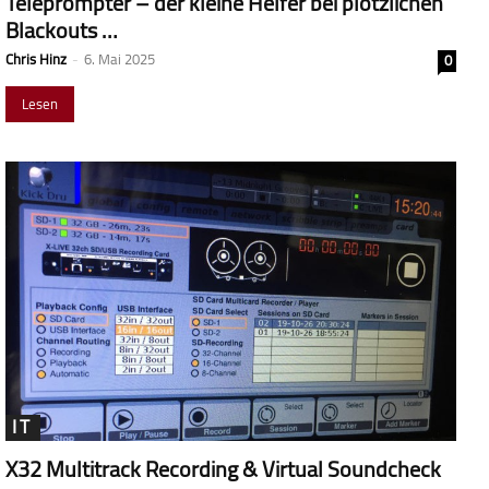
Teleprompter – der kleine Helfer bei plötzlichen
Blackouts …
Chris Hinz
-
6. Mai 2025
0
Lesen
IT
X32 Multitrack Recording & Virtual Soundcheck