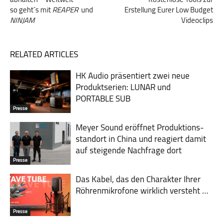
so geht´s mit
REAPER
und
Erstellung Eurer Low Budget
NINJAM
Videoclips
RELATED ARTICLES
HK Audio präsentiert zwei neue
Produktserien: LUNAR und
PORTABLE SUB
Presse
Meyer Sound eröffnet Pro­duk­tions­
stand­ort in China und rea­giert damit
auf steigende Nach­frage dort
Presse
Das Kabel, das den Charakter Ihrer
Röhrenmikrofone wirklich versteht …
Presse