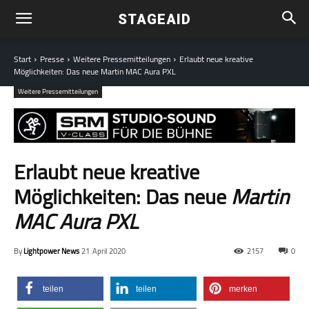
STAGEAID
Start
Presse
Weitere Pressemitteilungen
Erlaubt neue kreative
Möglichkeiten: Das neue Martin MAC Aura PXL
Weitere Pressemitteilungen
Erlaubt neue kreative
Möglichkeiten: Das neue
Martin
MAC Aura PXL
By
Lightpower News
21. April 2020
2157
0
teilen
teilen
merken