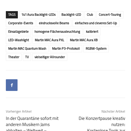
TAGS
141 Aura Backlight-LEDs
Backlight-LED
Club
Concert-Touring
Corporate-Events
eindrucksvolle Beams
einfaches und cleveres Set-Up
Einsatzgebiete
homogene Flächenausleuchtung
kalibriert
LED-Washlight
Martin MAC Aura PXL
Martin MAC Aura XB
Martin MAC Quantum Wash
Martin P3-Protokoll
RGBW-System
Theater
TV
vielseitiger Allrounder
Vorheriger Artikel
Nächster Artikel
In der Quarantäne sofort mit
Die Konzertpause kreativ
anderen Musikern Jams
nutzen:
abhalten – Weltweit –
Kostenlose Tools zur