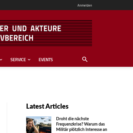
Anmelden
SERVICE
EVENTS
Latest Articles
Droht die nächste
Frequenzkrise? Warum das
Mili­tär plötzlich Inte­resse an