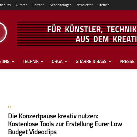
ber uns
Autoren
Partner
Event eintragen
Newsletter
Sitemap
TING
TECHNIK
ORGA
GITARRE & BASS
PRESSE
IT
Die Konzertpause kreativ nutzen:
Kostenlose Tools zur Erstellung Eurer Low
Budget Videoclips