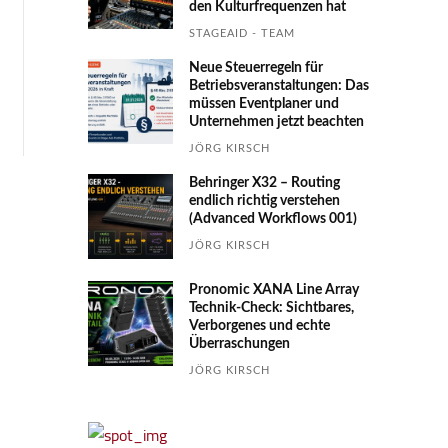
den Kultur­fre­quen­zen hat
STAGEAID - TEAM
Neue Steuerregeln für
Betriebs­ver­an­stal­tungen: Das
müssen Event­planer und
Unter­nehmen jetzt beachten
JÖRG KIRSCH
Behringer X32 – Routing
endlich richtig verstehen
(Advanced Workflows 001)
JÖRG KIRSCH
Pronomic XANA Line Array
Technik-Check: Sichtbares,
Verborgenes und echte
Überraschungen
JÖRG KIRSCH