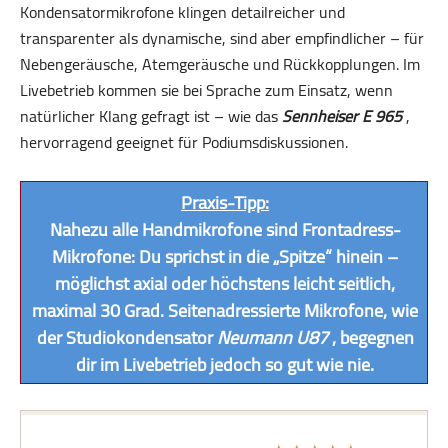
Kondensatormikrofone klingen detailreicher und
transparenter als dynamische, sind aber empfindlicher – für
Nebengeräusche, Atemgeräusche und Rückkopplungen. Im
Livebetrieb kommen sie bei Sprache zum Einsatz, wenn
natürlicher Klang gefragt ist – wie das
Sennheiser E 965
,
hervorragend geeignet für Podiumsdiskussionen.
Praxis-Tipp:
Nahezu alle Handmikrofone sind Frontadress-
Mikrofone: Du sprichst in die „Spitze“ hinein –
möglichst axial oder höchstens leicht seitlich,
maximal 30 Grad. Seitenadressierte Mikrofone, wie
der Studiokondensator
Neumann U87
, begegnen
dir im Livebetrieb jedoch so gut wie nie.