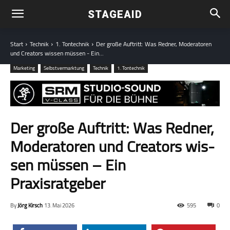
STAGEAID
Start
Technik
1. Tontechnik
Der große Auftritt: Was Red­ner, Mode­ra­to­ren
und Crea­tors wis­sen müs­sen - Ein...
Marketing
Selbstvermarktung
Technik
1. Tontechnik
Der große Auftritt: Was Red­ner,
Mode­ra­to­ren und Crea­tors wis­
sen müs­sen – Ein
Praxisratgeber
By
Jörg Kirsch
13. Mai 2026
595
0