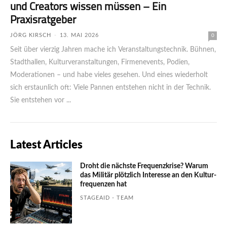
und Crea­tors wis­sen müs­sen – Ein
Praxisratgeber
JÖRG KIRSCH
-
13. MAI 2026
0
Seit über vierzig Jahren mache ich Veranstaltungstechnik. Bühnen,
Stadthallen, Kulturveranstaltungen, Firmenevents, Podien,
Moderationen – und habe vieles gesehen. Und eines wiederholt
sich erstaunlich oft: Viele Pannen entstehen nicht in der Technik.
Sie entstehen vor ...
Latest Articles
Droht die nächste Frequenzkrise? Warum
das Mili­tär plötzlich Inte­resse an den Kultur­
fre­quen­zen hat
STAGEAID - TEAM