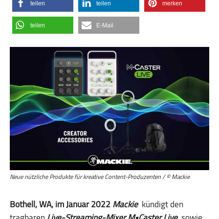
teilen
teilen
merken
teilen
E-Mail
Neue nützliche Produkte für kreative Content-Produzenten / © Mackie
Bothell, WA, im Januar 2022
Mackie
kündigt den
tragbaren
Live-Streaming-Mixer M•Caster Live
sowie