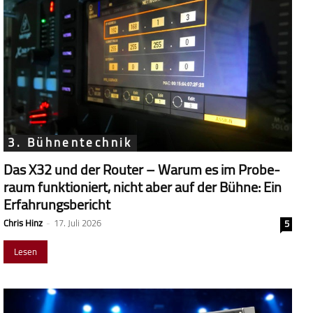
3. Bühnentechnik
Das X32 und der Router – Warum es im Probe­
raum funk­tio­niert, nicht aber auf der Bühne: Ein
Erfahrungsbericht
Chris Hinz
-
17. Juli 2026
5
Lesen