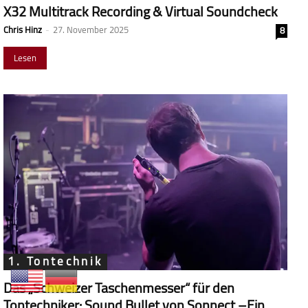
X32 Multitrack Recording & Virtual Soundcheck
Chris Hinz
-
27. November 2025
8
Lesen
1. Tontechnik
Das „Schweizer Taschenmesser“ für den
Tontechniker: Sound Bullet von Sonnect –Ein