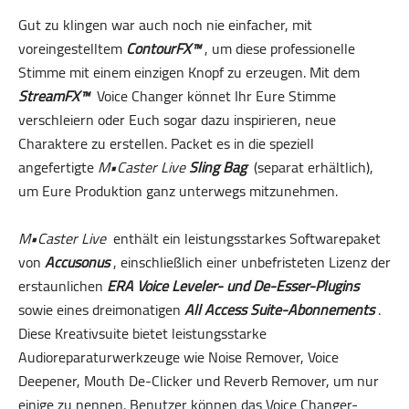
Gut zu klingen war auch noch nie einfacher, mit
voreingestelltem
ContourFX™
, um diese professionelle
Stimme mit einem einzigen Knopf zu erzeugen. Mit dem
StreamFX™
Voice Changer könnet Ihr Eure Stimme
verschleiern oder Euch sogar dazu inspirieren, neue
Charaktere zu erstellen. Packet es in die speziell
angefertigte
M•Caster Live
Sling Bag
(separat erhältlich),
um Eure Produktion ganz unterwegs mitzunehmen.
M•Caster Live
enthält ein leistungsstarkes Softwarepaket
von
Accusonus
, einschließlich einer unbefristeten Lizenz der
erstaunlichen
ERA Voice Leveler- und De-Esser-Plugins
sowie eines dreimonatigen
All Access Suite-Abonnements
.
Diese Kreativsuite bietet leistungsstarke
Audioreparaturwerkzeuge wie Noise Remover, Voice
Deepener, Mouth De-Clicker und Reverb Remover, um nur
einige zu nennen. Benutzer können das Voice Changer-