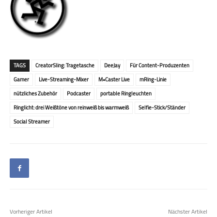
TAGS
CreatorSling: Tragetasche
DeeJay
Für Content-Produzenten
Gamer
Live-Streaming-Mixer
M•Caster Live
mRing-Linie
nützliches Zubehör
Podcaster
portable Ringleuchten
Ringlicht: drei Weißtöne von reinweiß bis warmweiß
Selfie-Stick/Ständer
Social Streamer
Vorheriger Artikel
Nächster Artikel