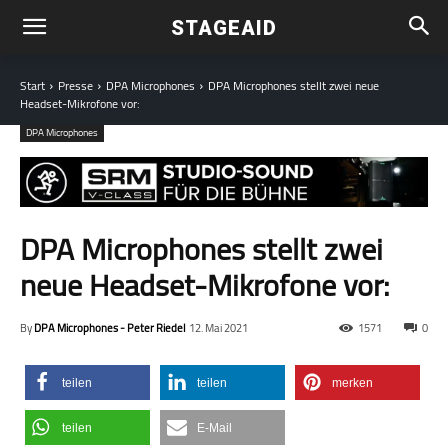
STAGEAID
Start
Presse
DPA Microphones
DPA Microphones stellt zwei neue
Headset-Mikrofone vor:
DPA Microphones
DPA Microphones stellt zwei
neue Headset-Mikrofone vor:
By
DPA Microphones - Peter Riedel
12. Mai 2021
1571
0
teilen
teilen
merken
teilen
E-Mail