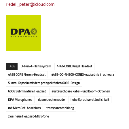
riedel_peter@icloud.com
TAGS
3-Punkt-Haltesystem
4466 CORE Kugel Headset
4488 CORE Nieren-Headset
4488-DC-R-B00-CORE Headsetmic in schwarz
5-mm-Kapseln mit dem preisgekrönten 6066-Design
6066 Subminiature Headset
austauschbare Kabel- und Boom-Optionen
DPA Microphones
dpamicrophones.de
hohe Sprachverständlichkeit
mit MicroDot-Anschluss
transparenter Klang
zwei neue Headset-Mikrofone