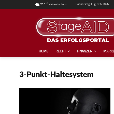
C
Donnerstag, August 6, 2026
26.3
Kaiserslautern
DAS ERFOLGSPORTAL
HOME
RECHT
FINANZEN
MARKE
3-Punkt-Haltesystem