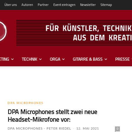
Über uns
Autoren
Partner
Event eintragen
Newsletter
Sitemap
TING
TECHNIK
ORGA
GITARRE & BASS
PRESSE
DPA MICROPHONES
DPA Microphones stellt zwei neue
Headset-Mikrofone vor:
DPA MICROPHONES - PETER RIEDEL
-
12. MAI 2021
0