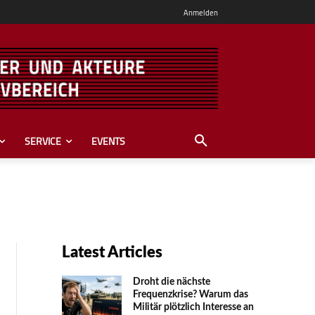
Anmelden
SERVICE
EVENTS
Latest Articles
Droht die nächste
Frequenzkrise? Warum das
Mili­tär plötzlich Inte­resse an