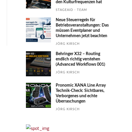
den Kultur­fre­quen­zen hat
STAGEAID - TEAM
Neue Steuerregeln für
Betriebs­ver­an­stal­tungen: Das
müssen Event­planer und
Unter­nehmen jetzt beachten
JÖRG KIRSCH
Behringer X32 – Routing
endlich richtig verstehen
(Advanced Workflows 001)
JÖRG KIRSCH
Pronomic XANA Line Array
Technik-Check: Sichtbares,
Verborgenes und echte
Überraschungen
JÖRG KIRSCH