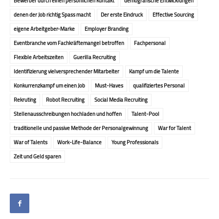
Bewerber durch einen persönlichen Kontakt
demografische Entwicklungen
denen der Job richtig Spass macht
Der erste Eindruck
Effective Sourcing
eigene Arbeitgeber-Marke
Employer Branding
Eventbranche vom Fachkräftemangel betroffen
Fachpersonal
Flexible Arbeitszeiten
Guerilla Recruiting
Identifizierung vielversprechender Mitarbeiter
Kampf um die Talente
Konkurrenzkampf um einen Job
Must-Haves
qualifiziertes Personal
Rekruting
Robot Recruiting
Social Media Recruiting
Stellenausschreibungen hochladen und hoffen
Talent-Pool
traditionelle und passive Methode der Personal­gewinnung
War for Talent
War of Talents
Work-Life-Balance
Young Professionals
Zeit und Geld sparen