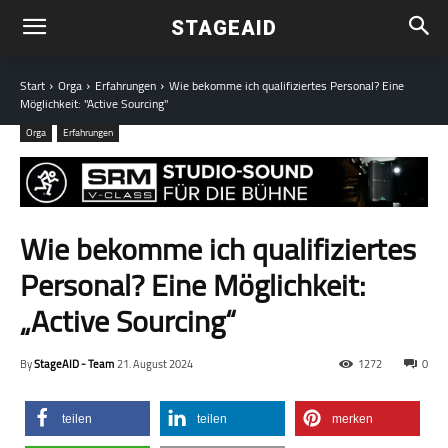
STAGEAID
Start
Orga
Erfahrungen
Wie bekomme ich qualifiziertes Personal? Eine
Möglichkeit: "Active Sourcing"
Orga
Erfahrungen
Wie bekomme ich qualifiziertes
Personal? Eine Möglichkeit:
„Active Sourcing“
By
StageAID - Team
21. August 2024
1272
0
teilen
teilen
merken