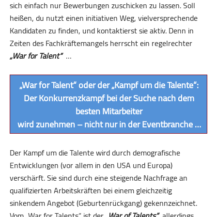
sich einfach nur Bewerbungen zuschicken zu lassen. Soll
heißen, du nutzt einen initiativen Weg, vielversprechende
Kandidaten zu finden, und kontaktierst sie aktiv. Denn in
Zeiten des Fachkräftemangels herrscht ein regelrechter
„War for Talent“
…
„War for Talent“ oder der „Kampf um die Talente“:
Der Konkurrenzkampf bei der Suche nach dem
besten Mitarbeiter
wird zunehmen – nicht nur in der Eventbranche …
Der Kampf um die Talente wird durch demografische
Entwicklungen (vor allem in den USA und Europa)
verschärft. Sie sind durch eine steigende Nachfrage an
qualifizierten Arbeitskräften bei einem gleich­zeitig
sinkendem Angebot (Geburtenrückgang) gekennzeichnet.
Vom „War for Talents“ ist der
„War of Talents“
allerdings