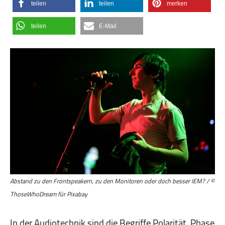
teilen
teilen
merken
teilen
E-Mail
Abstand zu den Frontspeakern, zu den Monitoren oder doch besser IEM? / ©
ThoseWhoDream für Pixabay
In der Audiotechnik sind die Begriffe Polarität, Phase