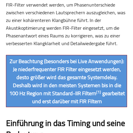
FIR-Filter verwendet werden, um Phasenunterschiede
zwischen verschiedenen Lautsprechern auszugleichen, was
zu einer kohärenteren Klangbühne führt. In der
Akustikoptimierung werden FIR-Filter eingesetzt, um die
Phasenantwort eines Raums zu korrigieren, was zu einer
verbesserten Klangklarheit und Detailwiedergabe führt.
Zur Beachtung (besonders bei Live Anwendungen):
Je niederfrequenter FIR Filter eingesetzt werden,
desto größer wird das gesamte Systemdelay.
Deshalb wird in den meisten Systemen bis in die
(1)
100 Hz Region mit Standard-IIR Filtern
gearbeitet
und erst darüber mit FIR Filtern
Einführung in das Timing und seine