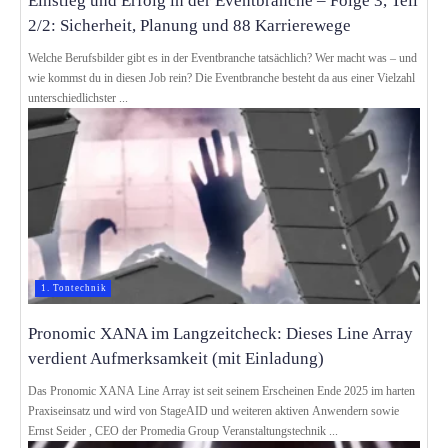
Einstieg und Erfolg in der Eventbranche – Folge 3, Teil
2/2: Sicherheit, Pla­nung und 88 Karrierewege
Welche Berufsbilder gibt es in der Eventbranche tatsächlich? Wer macht was – und
wie kommst du in diesen Job rein? Die Eventbranche besteht da aus einer Vielzahl
unterschiedlichster ...
1. Tontechnik
Pronomic XANA im Lang­zeit­check: Dieses Line Array
verdient Auf­merk­sam­keit (mit Ein­la­dung)
Das Pronomic XANA Line Array ist seit seinem Erscheinen Ende 2025 im harten
Praxis­ein­satz und wird von StageAID und weiteren aktiven Anwendern sowie
Ernst Seider , CEO der Promedia Group Veranstaltungstechnik ...