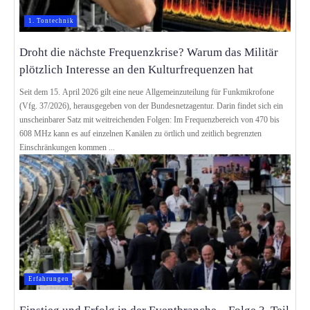
1. Tontechnik
Droht die nächste Frequenzkrise? Warum das Mili­tär
plötzlich Inte­resse an den Kultur­fre­quen­zen hat
Seit dem 15. April 2026 gilt eine neue Allgemeinzuteilung für Funkmikrofone
(Vfg. 37/2026), herausgegeben von der Bundesnetzagentur. Darin findet sich ein
unscheinbarer Satz mit weitreichenden Folgen: Im Frequenzbereich von 470 bis
608 MHz kann es auf einzelnen Kanälen zu örtlich und zeitlich begrenzten
Einschränkungen kommen ...
Erfahrungen