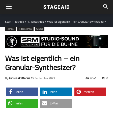
STAGEAID
Start
Technik
1. Tontechnik
Was ist eigentlich – ein Granular-Synthesizer?
Technik
1. Tontechnik
Studio
Was ist eigentlich – ein
Granular-Synthesizer?
By
Andreas Cattarius
15. September 2023
6641
0
teilen
teilen
merken
teilen
E-Mail