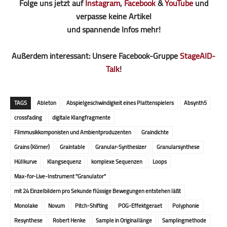
Folge uns jetzt auf
Instagram
,
Facebook
&
YouTube
und
verpasse keine Artikel
und spannende Infos mehr!
Außerdem interessant: Unsere Facebook-Gruppe
StageAID-
Talk
!
TAGS
Ableton
Abspielgeschwindigkeit eines Plattenspielers
Absynth5
crossfading
digitale Klangfragmente
Filmmusikkomponisten und Ambientproduzenten
Graindichte
Grains (Körner)
Graintable
Granular-Synthesizer
Granularsynthese
Hüllkurve
Klangsequenz
komplexe Sequenzen
Loops
Max-for-Live-Instrument "Granulator"
mit 24 Einzelbildern pro Sekunde flüssige Bewegungen entstehen läßt
Monolake
Novum
Pitch-Shifting
POG-Effektgeraet
Polyphonie
Resynthese
Robert Henke
Sample in Originallänge
Samplingmethode