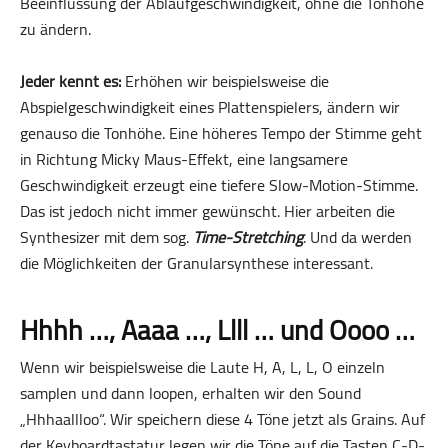
Beeinflussung der Ablaufgeschwindigkeit, ohne die Tonhöhe
zu ändern.
Jeder kennt es:
Erhöhen wir beispielsweise die
Abspielgeschwindigkeit eines Plattenspielers, ändern wir
genauso die Tonhöhe. Eine höheres Tempo der Stimme geht
in Richtung Micky Maus-Effekt, eine langsamere
Geschwindigkeit erzeugt eine tiefere Slow-Motion-Stimme.
Das ist jedoch nicht immer gewünscht. Hier arbeiten die
Synthesizer mit dem sog.
Time-Stretching
. Und da werden
die Möglichkeiten der Granularsynthese interessant.
Hhhh …, Aaaa …, Llll … und Oooo …
Wenn wir beispielsweise die Laute H, A, L, L, O einzeln
samplen und dann loopen, erhalten wir den Sound
„Hhhaallloo“. Wir speichern diese 4 Töne jetzt als Grains. Auf
der Keyboardtastatur legen wir die Töne auf die Tasten C-D-