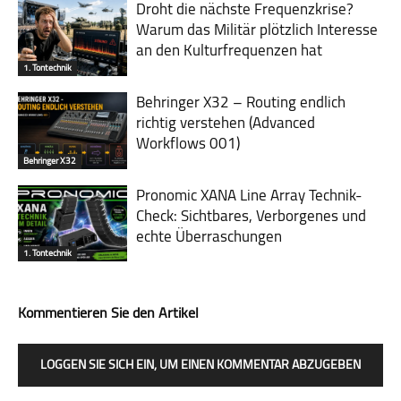
Droht die nächste Frequenzkrise?
Warum das Mili­tär plötzlich Inte­resse
an den Kultur­fre­quen­zen hat
1. Tontechnik
Behringer X32 – Routing endlich
richtig verstehen (Advanced
Workflows 001)
Behringer X32
Pronomic XANA Line Array Technik-
Check: Sichtbares, Verborgenes und
echte Überraschungen
1. Tontechnik
Kommentieren Sie den Artikel
LOGGEN SIE SICH EIN, UM EINEN KOMMENTAR ABZUGEBEN