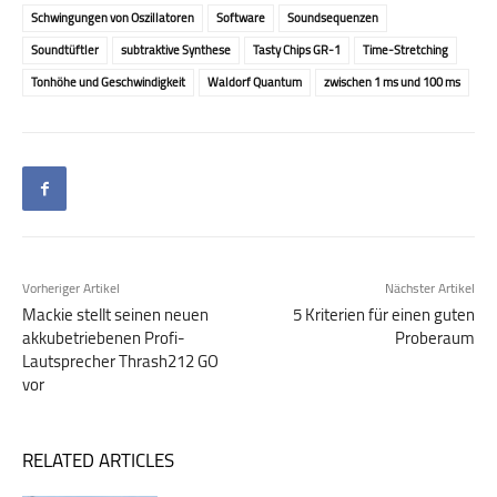
Schwingungen von Oszillatoren
Software
Soundsequenzen
Soundtüftler
subtraktive Synthese
Tasty Chips GR-1
Time-Stretching
Tonhöhe und Geschwindigkeit
Waldorf Quantum
zwischen 1 ms und 100 ms
Vorheriger Artikel
Nächster Artikel
Mackie stellt seinen neuen
5 Kriterien für einen guten
akku­betriebenen Profi-
Proberaum
Lautsprecher Thrash212 GO
vor
RELATED ARTICLES