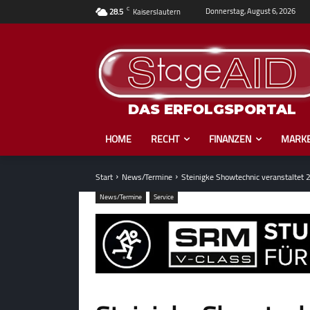
C
Donnerstag, August 6, 2026
28.5
Kaiserslautern
DAS ERFOLGSPORTAL
HOME
RECHT
FINANZEN
MARKE
Start
News/Termine
Steinigke Showtechnic veranstaltet 
News/Termine
Service