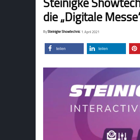
Steinigke Showtech
die „Digitale Messe
By
Steinigke Showtechnic
1. April 2021
teilen
teilen