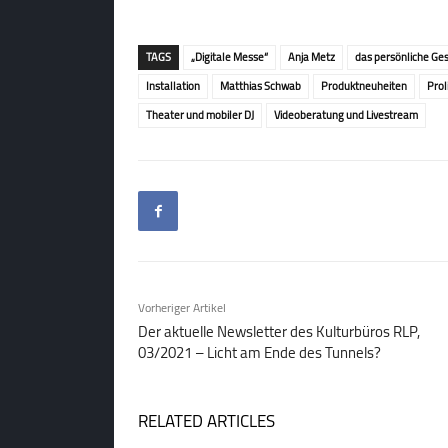
TAGS
„Digitale Messe“
Anja Metz
das persönliche Ge
Installation
Matthias Schwab
Produktneuheiten
Prol
Theater und mobiler DJ
Videoberatung und Livestream
Vorheriger Artikel
Der aktuelle Newsletter des Kulturbüros RLP,
03/2021 – Licht am Ende des Tunnels?
RELATED ARTICLES