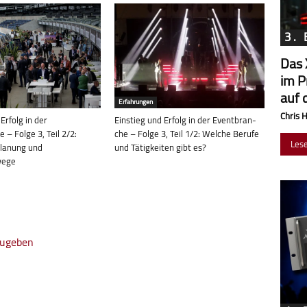
3.
Das 
im P
auf 
Erfahrungen
Chris 
Erfolg in der
Einstieg und Erfolg in der Event­bran­
 – Folge 3, Teil 2/2:
che – Folge 3, Teil 1/2: Welche Be­rufe
Les
Pla­nung und
und Tä­tig­kei­ten gibt es?
wege
zugeben