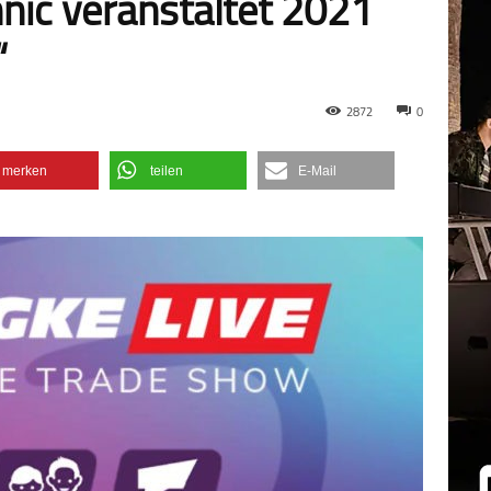
nic veranstaltet 2021
“
2872
0
merken
teilen
E-Mail