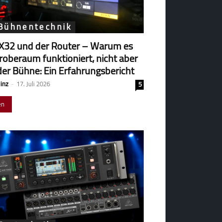
 Bühnentechnik
X32 und der Router – Warum es
robe­raum funk­tio­niert, nicht aber
der Bühne: Ein Erfahrungsbericht
Hinz
-
17. Juli 2026
5
en