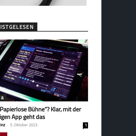
ISTGELESEN
ga
„Papierlose Bühne“? Klar, mit der
tigen App geht das
Hinz
-
5. Oktober 2023
1