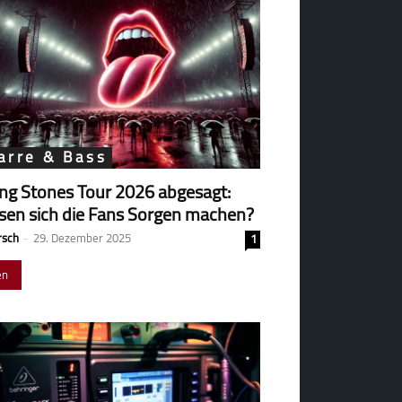
arre & Bass
ing Stones Tour 2026 abgesagt:
en sich die Fans Sorgen machen?
rsch
-
29. Dezember 2025
1
en