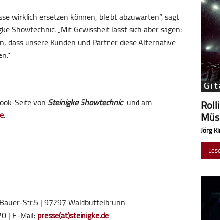
esse wirklich ersetzen können, bleibt abzuwarten“, sagt
ke Showtechnic. „Mit Gewissheit lässt sich aber sagen:
n, dass unsere Kunden und Partner diese Alternative
n.“
Git
ebook-Seite von
Steinigke Showtechnic
und am
Roll
de
.
Müss
Jörg Ki
Les
-Bauer-Str.5 | 97297 Waldbüttelbrunn
0 | E-Mail:
presse(at)steinigke.de