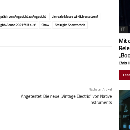
spräch von Angesicht zu Angesicht
die reale Messe wirklich ersetzen?
ight+Sound 2021 fällt aus!
Show
Steinigke Showtechnic
IT
Mit 
Rele
„Boo
Chris 
Les
Nächster Artikel
Angetestet: Die neue „Vintage Electric“ von Native
Instruments