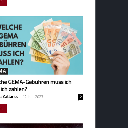
en
MA
che GEMA-Gebühren muss ich
lich zahlen?
s Cattarius
-
12. Juni 2023
2
en