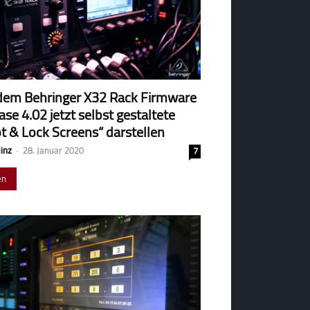
dem Behringer X32 Rack Firmware
ase 4.02 jetzt selbst gestaltete
t & Lock Screens“ darstellen
Hinz
-
28. Januar 2020
7
en