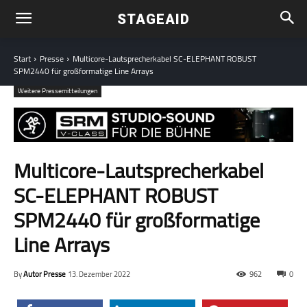
STAGEAID
Start
Presse
Multicore-Lautsprecherkabel SC-ELEPHANT ROBUST
SPM2440 für großformatige Line Arrays
Weitere Pressemitteilungen
Multicore-Lautsprecherkabel
SC-ELEPHANT ROBUST
SPM2440 für großformatige
Line Arrays
By
Autor Presse
13. Dezember 2022
962
0