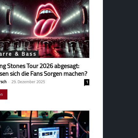
arre & Bass
ing Stones Tour 2026 abgesagt:
en sich die Fans Sorgen machen?
rsch
-
29. Dezember 2025
1
en