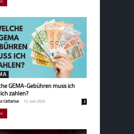
en
MA
che GEMA-Gebühren muss ich
lich zahlen?
s Cattarius
-
12. Juni 2023
2
en