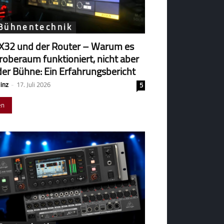
 Bühnentechnik
X32 und der Router – Warum es
robe­raum funk­tio­niert, nicht aber
der Bühne: Ein Erfahrungsbericht
Hinz
-
17. Juli 2026
5
en