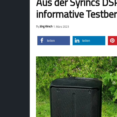
Aus der Syrincs DSP
informative Testbe
By
Jörg Kirsch
1. März 2023
teilen
teilen