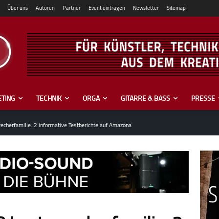
Über uns
Autoren
Partner
Event eintragen
Newsletter
Sitemap
TING
TECHNIK
ORGA
GITARRE & BASS
PRESSE
echerfamilie: 2 informative Testberichte auf Amazona