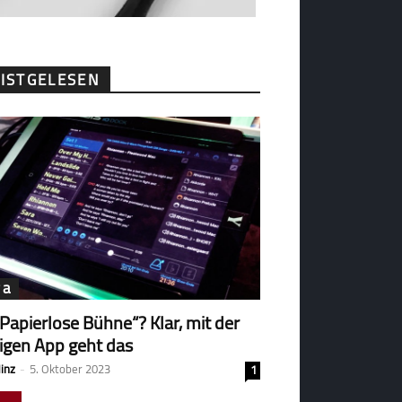
ISTGELESEN
ga
„Papierlose Bühne“? Klar, mit der
tigen App geht das
Hinz
-
5. Oktober 2023
1