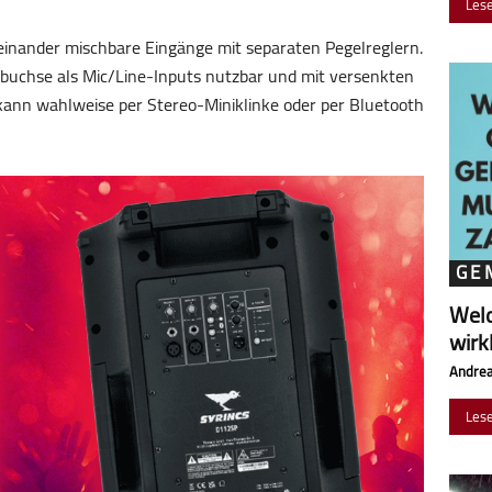
Les
teinander mischbare Eingänge mit separaten Pegelreglern.
nbuchse als Mic/Line-Inputs nutzbar und mit versenkten
kann wahlweise per Stereo-Miniklinke oder per Bluetooth
GE
Wel
wirk
Andrea
Les