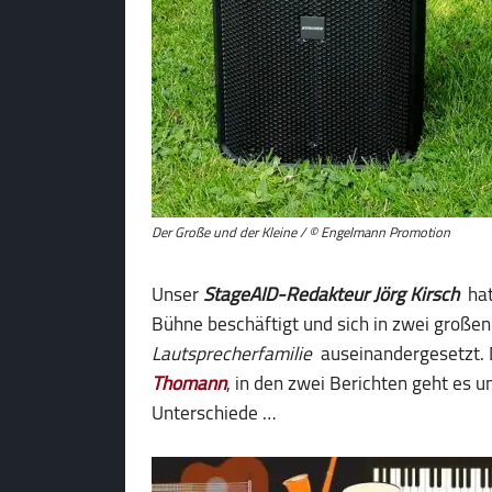
Der Große und der Kleine / © Engelmann Promotion
Unser
StageAID-Redakteur Jörg Kirsch
hat
Bühne beschäftigt und sich in zwei großen
Lautsprecherfamilie
auseinandergesetzt. D
Thomann
, in den zwei Berichten geht es 
Unterschiede …