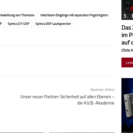
3.
ntwicklung von Thomann
mischbare Eingänge mit separaten Pegelreglern
SP
Syrincs D112SP
Syrincs DSP Lautsprecher
Das 
im P
auf 
Chris 
Les
Nächster Artikel
Unser neuer Partner: Sicherheit auf allen Ebenen –
die A.V.B.-Akademie