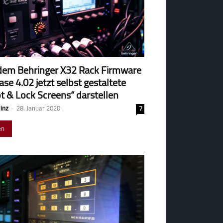
dem Behringer X32 Rack Firmware
ase 4.02 jetzt selbst gestaltete
t & Lock Screens“ darstellen
Hinz
-
28. Januar 2020
7
en