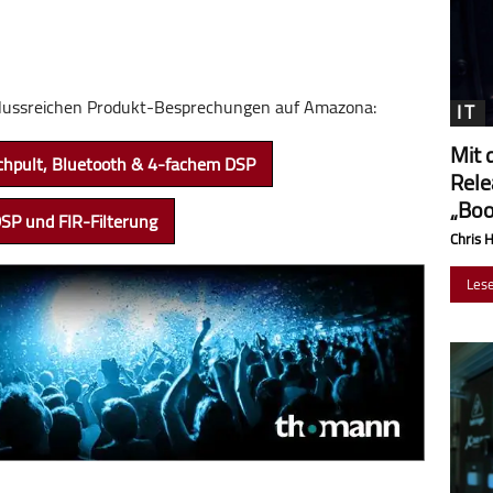
chlussreichen Produkt-Besprechungen auf Amazona:
IT
Mit 
chpult, Bluetooth & 4-fachem DSP
Rele
„Boo
DSP und FIR-Filterung
Chris 
Les