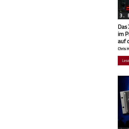
3.
Das 
im P
auf 
Chris 
Les