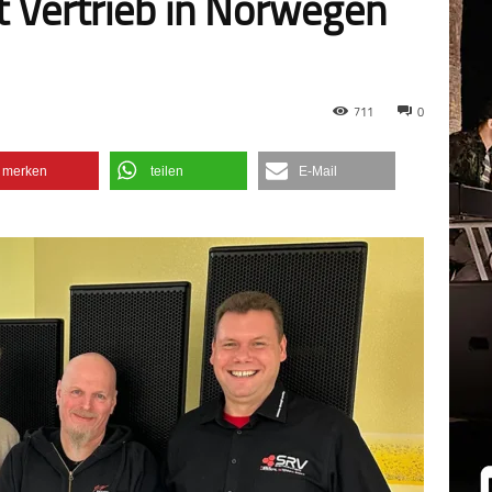
t Vertrieb in Norwegen
711
0
merken
teilen
E-Mail