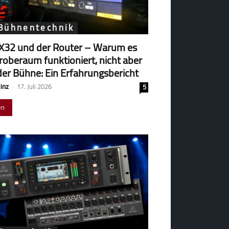
 Bühnentechnik
X32 und der Router – Warum es
robe­raum funk­tio­niert, nicht aber
der Bühne: Ein Erfahrungsbericht
Hinz
-
17. Juli 2026
5
en