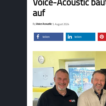
Voice-Acoustic bau
auf
By
Voice Acoustic
5. August 2024
teilen
teilen