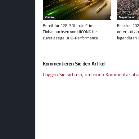
Presse
Meyer Sound
Bereit für 12G-SDI – die Crimp-
Roskilde 202
Einbaubuchsen von HICON© für
unterstützt 
zuverlässige UHD-Performance
legendären 
Kommentieren Sie den Artikel
Loggen Sie sich ein, um einen Kommentar ab