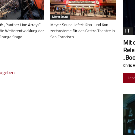
Meyer Sound
6: „Panther Line Arrays“
Meyer Sound liefert Kino- und Kon­
IT
die Weiterentwicklung der
zert­sys­teme für das Castro Theatre in
Orange Stage
San Francisco
Mit 
Rele
„Boo
Chris 
zugeben
Les