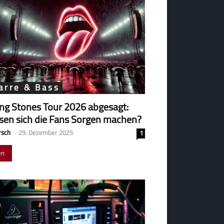
arre & Bass
ing Stones Tour 2026 abgesagt:
en sich die Fans Sorgen machen?
rsch
-
29. Dezember 2025
1
en