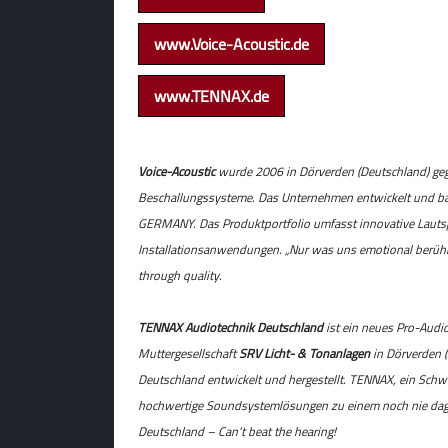
www.Voice-Acoustic.de
www.TENNAX.de
Voice-Acoustic
wurde 2006 in Dörverden (Deutschland) geg
Beschallungssysteme. Das Unternehmen entwickelt und bau
GERMANY. Das Produktportfolio umfasst innovative Lautspr
Installationsanwendungen. „Nur was uns emotional berührt,
through quality.
TENNAX Audiotechnik Deutschland
ist ein neues Pro-Audi
Muttergesellschaft
SRV Licht- & Tonanlagen
in Dörverden 
Deutschland entwickelt und hergestellt. TENNAX, ein Sch
hochwertige Soundsystemlösungen zu einem noch nie dag
Deutschland – Can‘t beat the hearing!