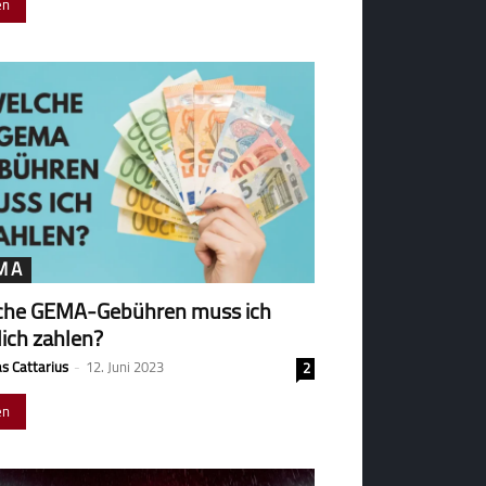
en
MA
che GEMA-Gebühren muss ich
lich zahlen?
s Cattarius
-
12. Juni 2023
2
en