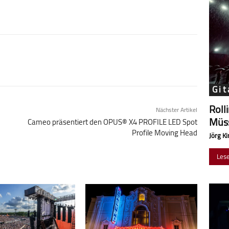
Git
Roll
Nächster Artikel
Müss
Cameo präsentiert den OPUS® X4 PROFILE LED Spot
Profile Moving Head
Jörg Ki
Les