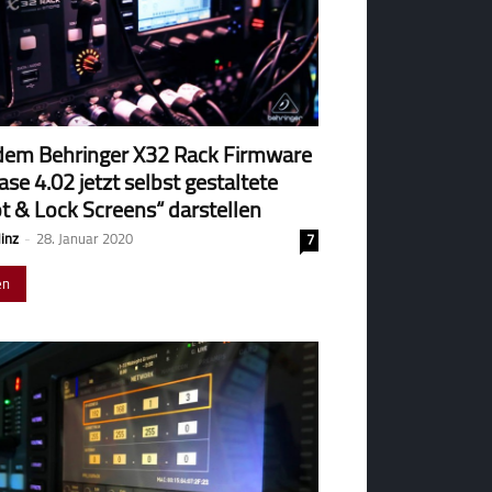
dem Behringer X32 Rack Firmware
ase 4.02 jetzt selbst gestaltete
t & Lock Screens“ darstellen
Hinz
-
28. Januar 2020
7
en