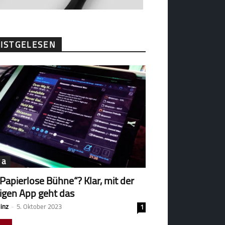
ISTGELESEN
ga
„Papierlose Bühne“? Klar, mit der
tigen App geht das
Hinz
-
5. Oktober 2023
1