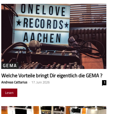
GEMA
Welche Vorteile bringt Dir eigentlich die GEMA ?
Andreas Cattarius
-
17. Juni 2026
1
Lesen