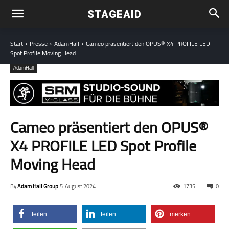
STAGEAID
Start
Presse
AdamHall
Cameo präsentiert den OPUS® X4 PROFILE LED
Spot Profile Moving Head
AdamHall
Cameo präsentiert den OPUS®
X4 PROFILE LED Spot Profile
Moving Head
By
Adam Hall Group
5. August 2024
1735
0
teilen
teilen
merken