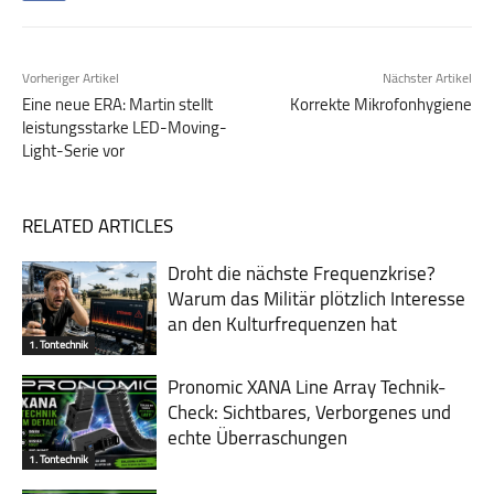
Vorheriger Artikel
Nächster Artikel
Eine neue ERA: Martin stellt
Korrekte Mikrofonhygiene
leistungsstarke LED-Moving-
Light-Serie vor
RELATED ARTICLES
Droht die nächste Frequenzkrise?
Warum das Mili­tär plötzlich Inte­resse
an den Kultur­fre­quen­zen hat
1. Tontechnik
Pronomic XANA Line Array Technik-
Check: Sichtbares, Verborgenes und
echte Überraschungen
1. Tontechnik