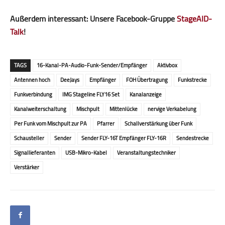
Außerdem interessant: Unsere Facebook-Gruppe
StageAID-
Talk
!
TAGS
16-Kanal-PA-Audio-Funk-Sender/Empfänger
Aktivbox
Antennen hoch
DeeJays
Empfänger
FOH Übertragung
Funkstrecke
Funkverbindung
IMG Stageline FLY16 Set
Kanalanzeige
Kanalweiterschaltung
Mischpult
Mittenlücke
nervige Verkabelung
Per Funk vom Mischpult zur PA
Pfarrer
Schallverstärkung über Funk
Schausteller
Sender
Sender FLY-16T Empfänger FLY-16R
Sendestrecke
Signallieferanten
USB-Mikro-Kabel
Veranstaltungstechniker
Verstärker