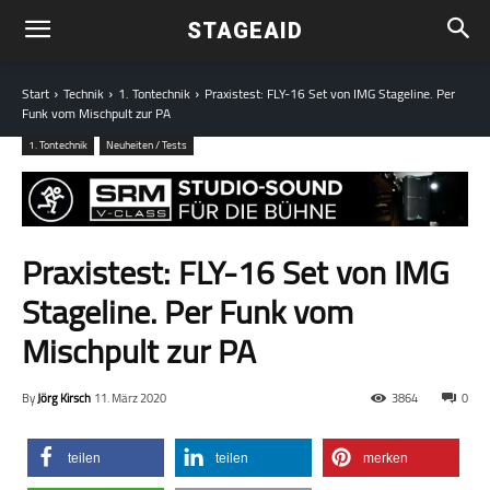
STAGEAID
Start
Technik
1. Tontechnik
Praxistest: FLY-16 Set von IMG Stageline. Per
Funk vom Mischpult zur PA
1. Tontechnik
Neuheiten / Tests
Praxistest: FLY-16 Set von IMG
Stageline. Per Funk vom
Mischpult zur PA
By
Jörg Kirsch
11. März 2020
3864
0
teilen
teilen
merken