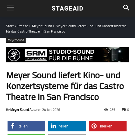
STAGEAID
Start
Presse
Meyer Sound
Meyer Sound liefert Kino- und Kon­zert­sys­teme
für das Castro Theatre in San Francisco
Meyer Sound
Meyer Sound liefert Kino- und
Kon­zert­sys­teme für das Castro
Theatre in San Francisco
By
Meyer Sound Autoren
24. Juni 2026
285
0
teilen
teilen
merken