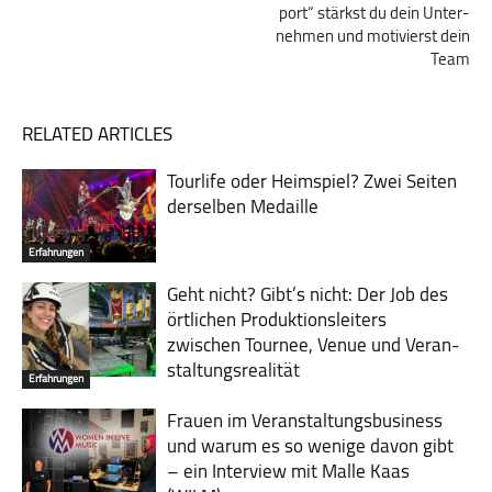
port“ stärkst du dein Unter­
nehmen und motivierst dein
Team
RELATED ARTICLES
Tourlife oder Heimspiel? Zwei Seiten
derselben Medaille
Erfahrungen
Geht nicht? Gibt’s nicht: Der Job des
ört­lichen Pro­duk­tions­lei­ters
zwischen Tour­nee, Venue und Ver­an­
stal­tungs­re­ali­tät
Erfahrungen
Frauen im Veranstaltungsbusiness
und warum es so wenige davon gibt
– ein Interview mit Malle Kaas