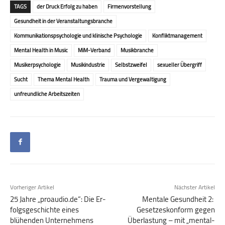
TAGS
der Druck Erfolg zu haben
Firmenvorstellung
Gesundheit in der Veranstaltungsbranche
Kommunikationspsychologie und klinische Psychologie
Konfliktmanagement
Mental Health in Music
MiM-Verband
Musikbranche
Musikerpsychologie
Musikindustrie
Selbstzweifel
sexueller Übergriff
Sucht
Thema Mental Health
Trauma und Vergewaltigung
unfreundliche Arbeitszeiten
Vorheriger Artikel
Nächster Artikel
25 Jahre „proaudio.de“: Die Er­
Mentale Gesundheit 2:
folgs­geschichte eines
Gesetzeskonform gegen
blühenden Unternehmens
Überlastung – mit „mental­