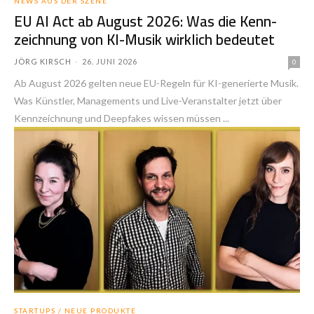
NEWS AUS DER SZENE
EU AI Act ab August 2026: Was die Kenn­
zeich­nung von KI-Musik wirklich bedeutet
JÖRG KIRSCH
-
26. JUNI 2026
0
Ab August 2026 gelten neue EU-Regeln für KI-generierte Musik.
Was Künstler, Managements und Live-Veranstalter jetzt über
Kennzeichnung und Deepfakes wissen müssen ...
STARTUPS / NEUE PRODUKTE