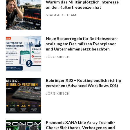
Warum das Mili­tär plötzlich Inte­resse
an den Kultur­fre­quen­zen hat
STAGEAID - TEAM
Neue Steuerregeln für Betriebs­ver­an­
stal­tungen: Das müssen Event­planer
und Unter­nehmen jetzt beachten
JÖRG KIRSCH
Behringer X32 – Routing endlich richtig
verstehen (Advanced Workflows 001)
JÖRG KIRSCH
Pronomic XANA Line Array Technik-
Check: Sichtbares, Verborgenes und