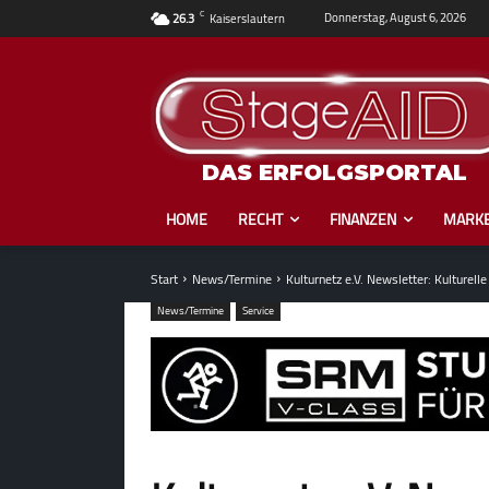
C
Donnerstag, August 6, 2026
26.3
Kaiserslautern
DAS ERFOLGSPORTAL
HOME
RECHT
FINANZEN
MARKE
Start
News/Termine
Kulturnetz e.V. Newsletter: Kulturell
News/Termine
Service