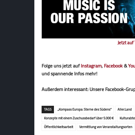
Jetzt au
Folge uns jetzt auf
Instagram
,
Facebook
&
Yo
und spannende Infos mehr!
Außerdem interessant: Unsere Facebook-Gru
TAGS
„Kompass Europa: Sterne des Südens“
Aller.Land
Konzepte mit einem Zuschussbedarf über 5.000 €
Kultur­ab­
Öffent­lich­keits­arbeit
Vermittlung von Ver­an­staltungs­orten