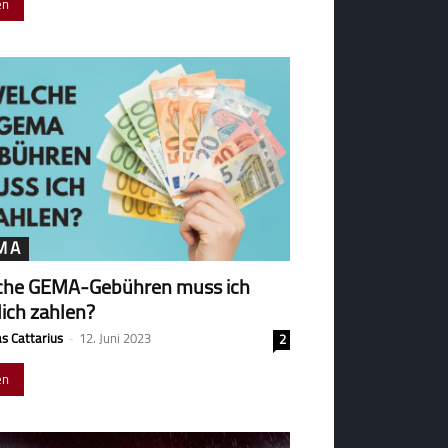
en
MA
che GEMA-Gebühren muss ich
lich zahlen?
s Cattarius
-
12. Juni 2023
2
en