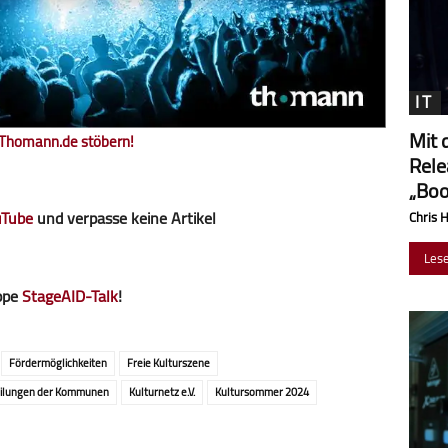
IT
Mit 
f Thomann.de stöbern!
Rele
„Boo
uTube
und verpasse keine Artikel
Chris 
Les
ppe
StageAID-Talk
!
Förder­möglich­keiten
Freie Kulturszene
teilungen der Kommunen
Kultur­netz e.V.
Kultursommer 2024