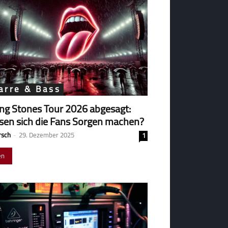
arre & Bass
ing Stones Tour 2026 abgesagt:
en sich die Fans Sorgen machen?
rsch
-
29. Dezember 2025
1
en