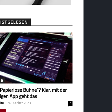
ISTGELESEN
ga
„Papierlose Bühne“? Klar, mit der
tigen App geht das
Hinz
-
5. Oktober 2023
1