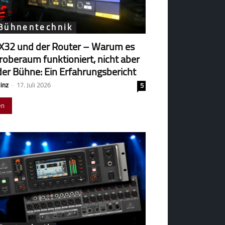
 Bühnentechnik
X32 und der Router – Warum es
robe­raum funk­tio­niert, nicht aber
der Bühne: Ein Erfahrungsbericht
Hinz
-
17. Juli 2026
5
en