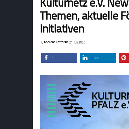
Kulturnetz e.V. News
Themen, aktuelle F
Initiativen
By
Andreas Cattarius
21. Juli 2023
teilen
teilen