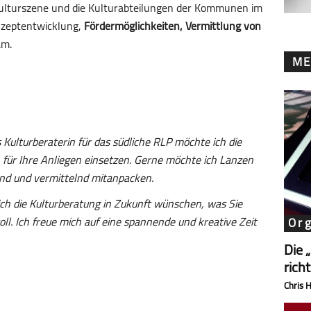
 Kulturszene und die Kultur­ab­teilungen der Kommunen im
zept­entwicklung,
Förder­möglich­keiten, Vermittlung von
.m.
ME
 Kulturberaterin für das südliche RLP möchte ich die
 für Ihre Anliegen einsetzen. Gerne möchte ich Lanzen
end und vermittelnd mitanpacken.
ich die Kulturberatung in Zukunft wünschen, was Sie
l. Ich freue mich auf eine spannende und kreative Zeit
Or
Die 
rich
Chris 