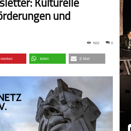
letter: Kulturelle
örderungen und
1602
0
merken
teilen
E-Mail