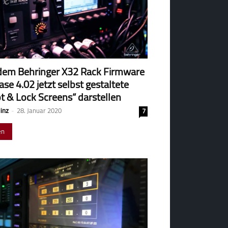
dem Behringer X32 Rack Firmware
ase 4.02 jetzt selbst gestaltete
t & Lock Screens“ darstellen
Hinz
-
28. Januar 2020
7
en