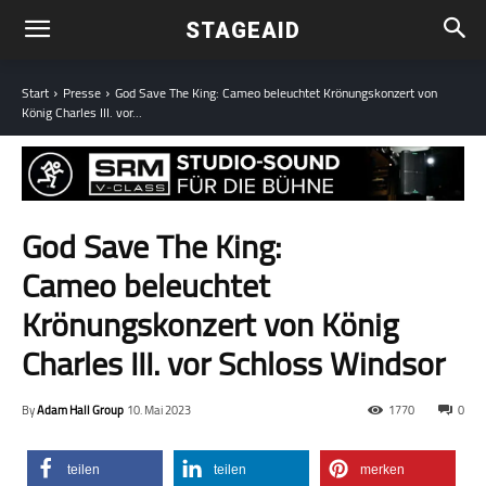
STAGEAID
Start
Presse
God Save The King: Cameo beleuchtet Krönungskonzert von
König Charles III. vor...
God Save The King:
Cameo beleuchtet
Krönungskonzert von König
Charles III. vor Schloss Windsor
By
Adam Hall Group
10. Mai 2023
1770
0
teilen
teilen
merken