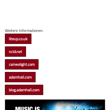
Weitere Informationen:
liteup.co.uk
ncld.net
cameolight.com
adamhall.com
blog.adamhall.com