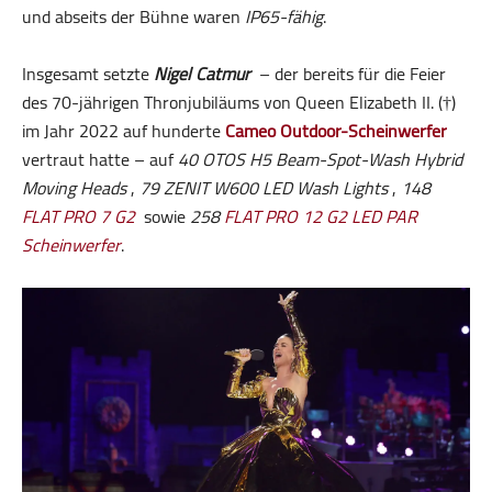
und abseits der Bühne waren
IP65-fähig
.
Insgesamt setzte
Nigel Catmur
– der bereits für die Feier
des 70-jährigen Thronjubiläums von Queen Elizabeth II. (†)
im Jahr 2022 auf hunderte
Cameo Outdoor-Scheinwerfer
vertraut hatte – auf
40 OTOS H5 Beam-Spot-Wash Hybrid
Moving Heads
,
79 ZENIT W600 LED Wash Lights
,
148
FLAT PRO 7 G2
sowie
258
FLAT PRO 12 G2 LED PAR
Scheinwerfer
.