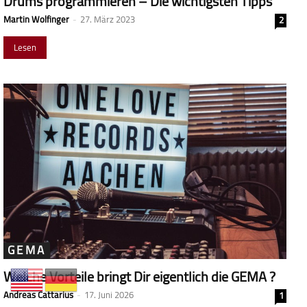
Drums programmieren – Die wichtigsten Tipps
Martin Wolfinger
-
27. März 2023
2
Lesen
GEMA
Welche Vorteile bringt Dir eigentlich die GEMA ?
Andreas Cattarius
-
17. Juni 2026
1