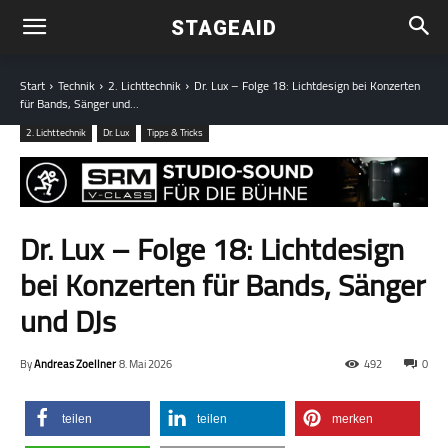
STAGEAID
Start
Technik
2. Lichttechnik
Dr. Lux – Folge 18: Lichtdesign bei Konzerten
für Bands, Sänger und...
2. Lichttechnik
Dr. Lux
Tipps & Tricks
Dr. Lux – Folge 18: Lichtdesign
bei Konzerten für Bands, Sänger
und DJs
By
Andreas Zoellner
8. Mai 2026
492
0
teilen
teilen
merken