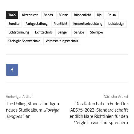
TAGS
Akzentlicht
Bands
Bühne
Bühnenlicht
DJs
Dr. Lux
Eurolite
Farbgestaltung
Frontlicht
Konzertbeleuchtung
Lichtdesign
Lichtstimmung
Lichttechnik
Sänger
Service
Steinigke
Steinigke Showtechnic
Veranstaltungstechnik
Vorheriger Artikel
Nächster Artikel
The Rolling Stones kündigen
Das Raten hat ein Ende. Der
neues Studioalbum
„Foreign
AES75-2022-Standard schafft
Tongues“
an
endlich klare Richtlinien für den
Vergleich von Lautsprechern