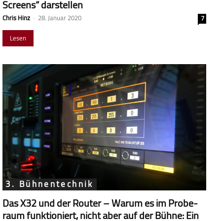
Screens“ darstellen
Chris Hinz
-
28. Januar 2020
7
Lesen
3. Bühnentechnik
Das X32 und der Router – Warum es im Probe­
raum funk­tio­niert, nicht aber auf der Bühne: Ein