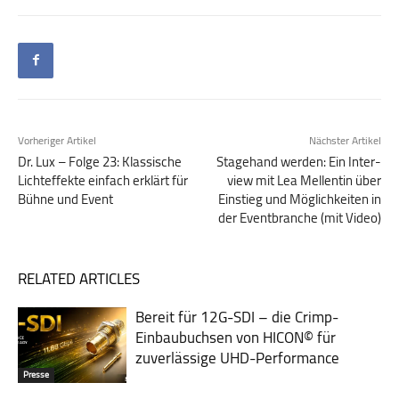
Vorheriger Artikel
Nächster Artikel
Dr. Lux – Folge 23: Klassische
Stagehand werden: Ein Inter­
Lichteffekte einfach erklärt für
view mit Lea Mellentin über
Bühne und Event
Ein­stieg und Mög­lich­keiten in
der Event­branche (mit Video)
RELATED ARTICLES
Bereit für 12G-SDI – die Crimp-
Einbaubuchsen von HICON© für
zuverlässige UHD-Performance
Presse