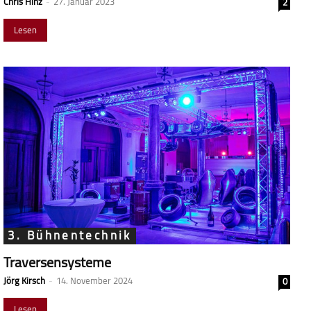
Chris Hinz
-
27. Januar 2023
2
Lesen
3. Bühnentechnik
Traversensysteme
Jörg Kirsch
-
14. November 2024
0
Lesen