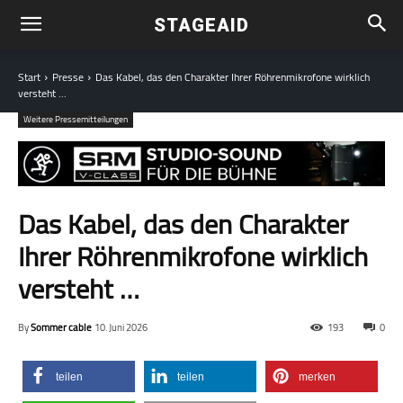
STAGEAID
Start
Presse
Das Kabel, das den Charakter Ihrer Röhrenmikrofone wirklich
versteht ...
Weitere Pressemitteilungen
Das Kabel, das den Charakter
Ihrer Röhrenmikrofone wirklich
versteht …
By
Sommer cable
10. Juni 2026
193
0
teilen
teilen
merken