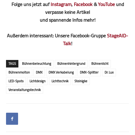
Folge uns jetzt auf
Instagram
,
Facebook
&
YouTube
und
verpasse keine Artikel
und spannende Infos mehr!
Außerdem interessant: Unsere Facebook-Gruppe
StageAID-
Talk
!
TAGS
Bühnenbeleuchtung
Bühnenhintergrund
Bühnenlicht
Bühnenmolton
DMX
DMX Verkabelung
DMX-Splitter
Dr. Lux
LED-Spots
Lichtdesign
Lichttechnik
Steinigke
Veranstaltungstechnik