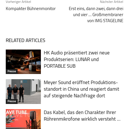
Vorheriger Artikel
Nächster Artikel
Kompakter Bühnenmonitor
Erst eins, dann zwei, dann drei
und vier … Großmembraner
von IMG STAGELINE
RELATED ARTICLES
HK Audio präsentiert zwei neue
Produktserien: LUNAR und
PORTABLE SUB
Presse
Meyer Sound eröffnet Pro­duk­tions­
stand­ort in China und rea­giert damit
auf steigende Nach­frage dort
Presse
Das Kabel, das den Charakter Ihrer
Röhrenmikrofone wirklich versteht …