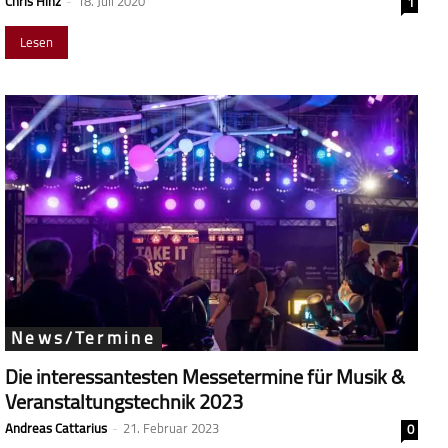
Chris Hinz
-
18. Juli 2020
1
Lesen
News/Termine
Die interessantesten Messetermine für Musik &
Veranstaltungstechnik 2023
Andreas Cattarius
-
21. Februar 2023
0