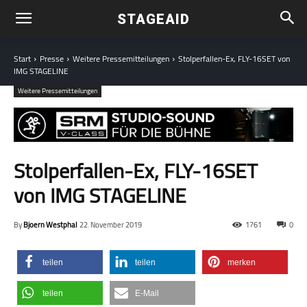
STAGEAID
Start
Presse
Weitere Pressemitteilungen
Stolperfallen-Ex, FLY-16SET von
IMG STAGELINE
Weitere Pressemitteilungen
Stolperfallen-Ex, FLY-16SET
von IMG STAGELINE
By
Bjoern Westphal
22. November 2019
1761
0
teilen
teilen
merken
teilen
E-Mail