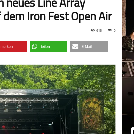
n neues Line Array
dem Iron Fest Open Air
618
0
merken
teilen
E-Mail