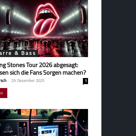
arre & Bass
ing Stones Tour 2026 abgesagt:
en sich die Fans Sorgen machen?
rsch
-
29. Dezember 2025
1
en