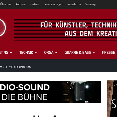
Über uns
Autoren
Partner
Event eintragen
Newsletter
Sitemap
TING
TECHNIK
ORGA
GITARRE & BASS
PRESSE
em COSMO auf dem Iron...