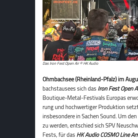
Das Iron Fest Open Air © HK Audio
Ohmbachsee (Rheinland-Pfalz) im Aug
bach­stau­sees sich das
Iron Fest Open A
Boutique-Metal-Festivals Europas erwor
rung und hochwertiger Produktion setz
insbesondere in Sachen Sound. Um den 
zu werden, entschied sich SPV Neuschwan
Fests, für das
HK Audio COSMO Line Ar