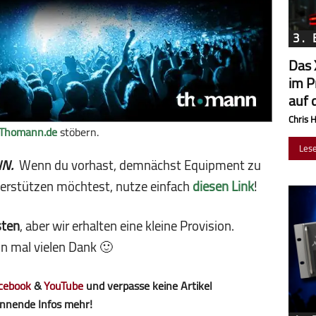
3.
Das 
im P
auf 
Chris 
Thomann.de
stöbern.
Les
NN.
Wenn du vorhast, demnächst Equipment zu
terstützen möchtest, nutze einfach
diesen Link
!
sten
, aber wir erhalten eine kleine Pro­vi­sion.
n mal vielen Dank 🙂
cebook
&
YouTube
und verpasse keine Artikel
nnende Infos mehr!