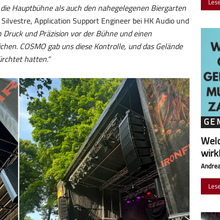
Les
 die Hauptbühne als auch den nahegelegenen Biergarten
 Silvestre, Application Support Engineer bei HK Audio und
n Druck und Präzision vor der Bühne und einen
chen. COSMO gab uns diese Kontrolle, und das Gelände
ürchtet hatten.“
GE
Wel
wirk
Andrea
Les