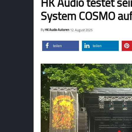
HK Audio testet sei
System COSMO auf 
By
HK Audio Autoren
12. August 2025
teilen
teilen