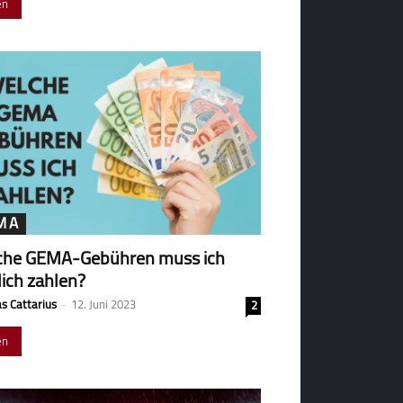
en
MA
che GEMA-Gebühren muss ich
lich zahlen?
s Cattarius
-
12. Juni 2023
2
en