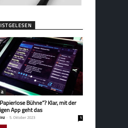
ISTGELESEN
ga
„Papierlose Bühne“? Klar, mit der
tigen App geht das
Hinz
-
5. Oktober 2023
1