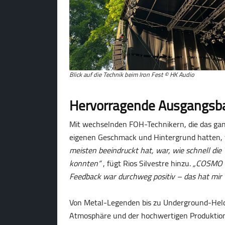
Blick auf die Technik beim Iron Fest © HK Audio
Hervorragende Ausgangsba
Mit wechselnden FOH-Technikern, die das ga
eigenen Geschmack und Hintergrund hatten, w
meisten beeindruckt hat, war, wie schnell di
konnten“
, fügt Rios Silvestre hinzu.
„COSMO bo
Feedback war durchweg positiv – das hat mir v
Von Metal-Legenden bis zu Underground-Helde
Atmosphäre und der hochwertigen Produktion