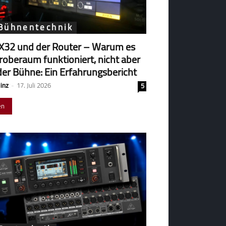
 Bühnentechnik
X32 und der Router – Warum es
robe­raum funk­tio­niert, nicht aber
der Bühne: Ein Erfahrungsbericht
Hinz
-
17. Juli 2026
5
en