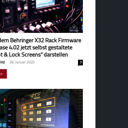
dem Behringer X32 Rack Firmware
ase 4.02 jetzt selbst gestaltete
t & Lock Screens“ darstellen
Hinz
-
28. Januar 2020
7
en