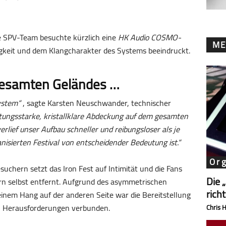
 SPV-Team besuchte kürzlich eine
HK Audio COSMO-
ME
sigkeit und dem Klangcharakter des Systems beeindruckt.
gesamten Geländes …
ystem“
, sagte Karsten Neuschwander, technischer
eistungsstarke, kristallklare Abdeckung auf dem gesamten
lief unser Aufbau schneller und reibungsloser als je
nisierten Festival von entscheidender Bedeutung ist.“
Or
suchern setzt das Iron Fest auf Intimität und die Fans
Die 
rn selbst entfernt. Aufgrund des asymmetrischen
rich
inem Hang auf der anderen Seite war die Bereitstellung
en Herausforderungen verbunden.
Chris 