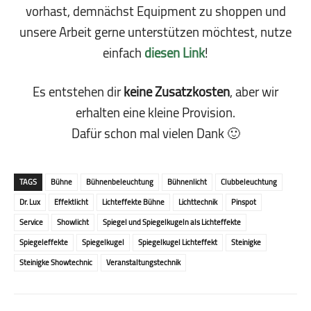
vorhast, demnächst Equipment zu shoppen und
unsere Arbeit gerne unterstützen möchtest, nutze
einfach
diesen Link
!
Es entstehen dir
keine Zusatzkosten
, aber wir
erhalten eine kleine Pro­vi­sion.
Dafür schon mal vielen Dank 🙂
TAGS
Bühne
Bühnenbeleuchtung
Bühnenlicht
Clubbeleuchtung
Dr. Lux
Effektlicht
Lichteffekte Bühne
Lichttechnik
Pinspot
Service
Showlicht
Spiegel und Spiegelkugeln als Lichteffekte
Spiegeleffekte
Spiegelkugel
Spiegelkugel Lichteffekt
Steinigke
Steinigke Showtechnic
Veranstaltungstechnik