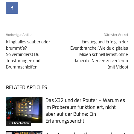
Vorheriger Artikel
Nächster Artikel
Klingt alles sauber oder
Einstieg und Erfolg in der
brummt´s?
Eventbranche: Wie du digitales
So verhinderst Du
Mixen schnell lernst, ohne
Tonstörungen und
dabei die Nerven zu verlieren
Brummschleifen
(mit Video)
RELATED ARTICLES
Das X32 und der Router – Warum es
im Probe­raum funk­tio­niert, nicht
aber auf der Bühne: Ein
Erfahrungsbericht
3. Bühnentechnik