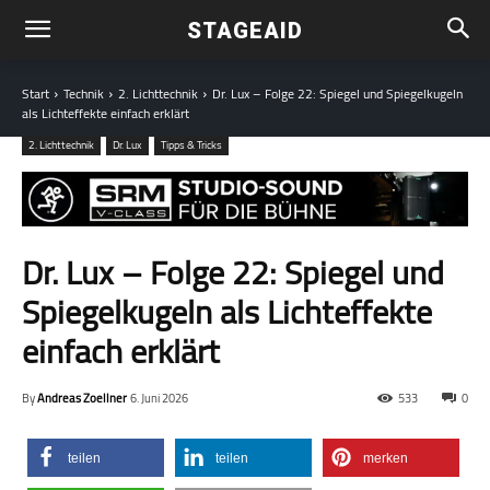
STAGEAID
Start
Technik
2. Lichttechnik
Dr. Lux – Folge 22: Spiegel und Spiegel­kugeln
als Lichteffekte einfach erklärt
2. Lichttechnik
Dr. Lux
Tipps & Tricks
Dr. Lux – Folge 22: Spiegel und
Spiegel­kugeln als Lichteffekte
einfach erklärt
By
Andreas Zoellner
6. Juni 2026
533
0
teilen
teilen
merken