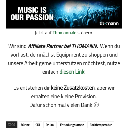
Jetzt auf
Thomann.de
stöbern.
Wir sind
Affiliate Partner bei THOMANN.
Wenn du
vorhast, demnächst Equipment zu shoppen und
unsere Arbeit gerne unterstützen möchtest, nutze
einfach
diesen Link
!
Es entstehen dir
keine Zusatzkosten
, aber wir
erhalten eine kleine Pro­vi­sion.
Dafür schon mal vielen Dank 🙂
TAGS
Bühne
CRI
Dr. Lux
Entladungslampe
Farbtemperatur