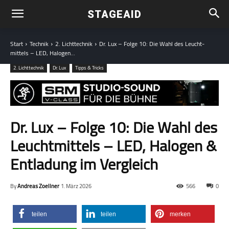
STAGEAID
Start
Technik
2. Lichttechnik
Dr. Lux – Folge 10: Die Wahl des Leucht­
mittels – LED, Halogen...
2. Lichttechnik
Dr. Lux
Tipps & Tricks
Dr. Lux – Folge 10: Die Wahl des
Leucht­mittels – LED, Halogen &
Entladung im Vergleich
By
Andreas Zoellner
1. März 2026
566
0
teilen
teilen
merken