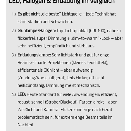
LED, Halogen & Entladung im Vergleich“
Es gibt nicht „die beste“ Lichtquelle
– jede Technik hat
klare Stärken und Schwächen.
Glühlampe/Halogen:
Top-Lichtqualität (CRI 100), nahezu
flickerfrei, super Dimmung + „dim-to-warm“-Look – aber
sehr ineffizient, empfindlich und stirbt aus.
Entladungslampe:
Sehr lichtstark und gut für enge
Beams/scharfe Projektionen (kleines Leuchtfeld),
effizienter als Glühlicht – aber aufwendig
(Zündung/Vorschaltgerät), teils Flicker, oft nicht
heißzündfähig, Dimmung meist mechanisch.
LED:
Heute Standard für viele Anwendungen: effizient,
robust, schnell (Strobe/Blackout), Farben direkt – aber
Weißlicht und Kamera-Flicker können je nach Gerät
problematisch sein; für extrem enge Beams teils im
Nachteil.