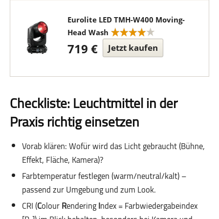
Eurolite LED TMH-W400 Moving-
Head Wash
719 €
Jetzt kaufen
Checkliste: Leuchtmittel in der
Praxis richtig einsetzen
Vorab klären: Wofür wird das Licht gebraucht (Bühne,
Effekt, Fläche, Kamera)?
Farbtemperatur festlegen (warm/neutral/kalt) –
passend zur Umgebung und zum Look.
CRI (
C
olour
R
endering
I
ndex = Farbwiedergabeindex