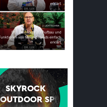
erklärt
2. LICHTTECHNIK
Dr. Lux – Folge 20: Aufbau und
Funktionen von Moving-Heads einfach
erklärt