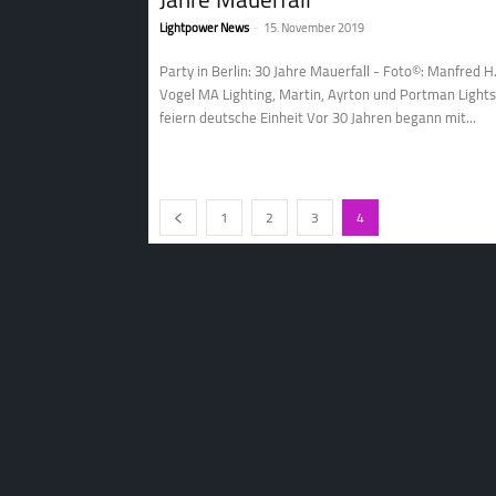
Lightpower News
-
15. November 2019
Party in Berlin: 30 Jahre Mauerfall - Foto©: Manfred H
Vogel MA Lighting, Martin, Ayrton und Portman Lights
feiern deutsche Einheit Vor 30 Jahren begann mit...
1
2
3
4