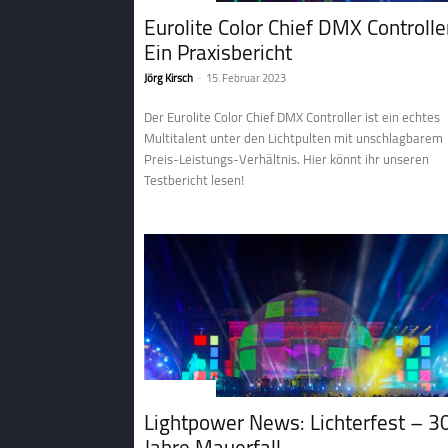
Eurolite Color Chief DMX Controlle
Ein Praxisbericht
Jörg Kirsch
-
15. Februar 2023
Der Eurolite Color Chief DMX Controller ist ein echtes
Multitalent unter den Lichtpulten mit unschlagbarem
Preis-Leistungs-Verhältnis. Hier könnt ihr unseren
Testbericht lesen!
2. Lichttechnik
Lightpower News: Lichterfest – 3
Jahre Mauerfall