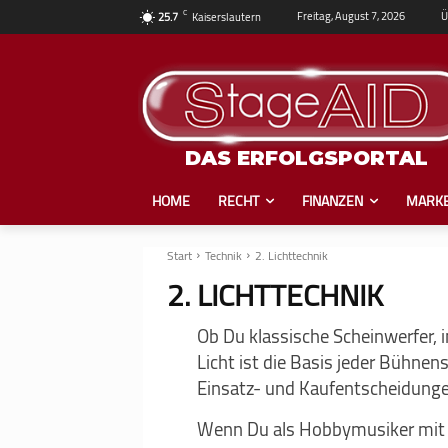
C
Ü
Freitag, August 7, 2026
25.7
Kaiserslautern
DAS ERFOLGSPORTAL
HOME
RECHT
FINANZEN
MARKE
Start
Technik
2. Lichttechnik
2. LICHTTECHNIK
Ob Du klassische Scheinwerfer, 
Licht ist die Basis jeder Bühnen
Einsatz- und Kaufentscheidungen
Wenn Du als Hobbymusiker mit 