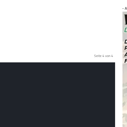
- A
.
Seite 4 von 4