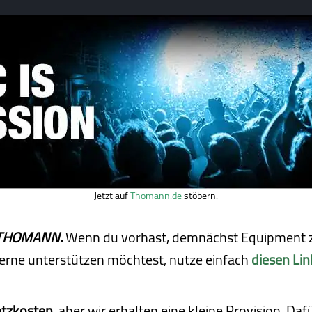
Jetzt auf
Thomann.de
stöbern.
ei THOMANN.
Wenn du vorhast, demnächst Equipment z
erne unterstützen möchtest, nutze einfach
diesen Lin
atzkosten
, aber wir erhalten eine kleine Pro­vi­sion. D