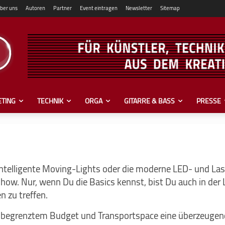
ber uns
Autoren
Partner
Event eintragen
Newsletter
Sitemap
TING
TECHNIK
ORGA
GITARRE & BASS
PRESSE
intelligente Moving-Lights oder die moderne LED- und Las
show. Nur, wenn Du die Basics kennst, bist Du auch in der L
 zu treffen.
begrenztem Budget und Transportspace eine überzeugend