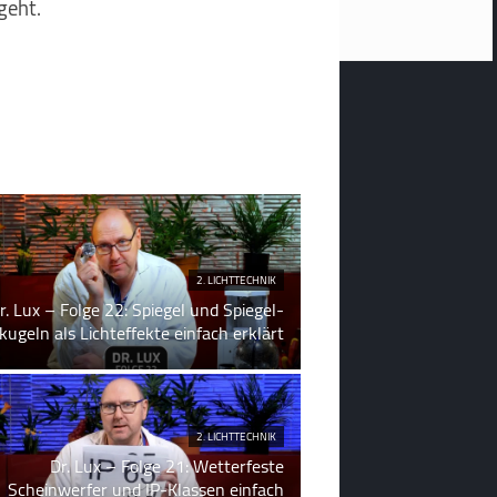
geht.
2. LICHTTECHNIK
r. Lux – Folge 22: Spiegel und Spiegel­
kugeln als Lichteffekte einfach erklärt
2. LICHTTECHNIK
Dr. Lux – Folge 21: Wetterfeste
Scheinwerfer und IP-Klassen einfach