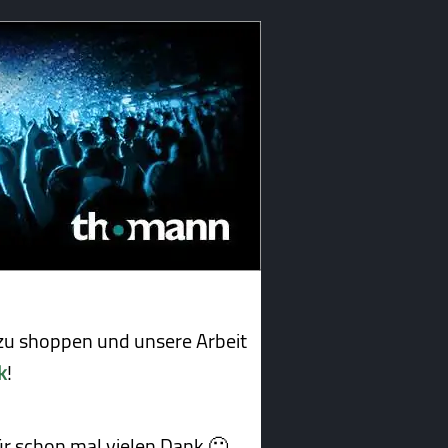
u shoppen und unsere Arbeit
k
!
afür schon mal vielen Dank 🙂