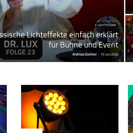
2. LICHTTECHNIK
assische Lichteffekte einfach erklärt
für Bühne und Event
Andreas Zoellner
-
10. Juni 2026
2. Lichttechnik