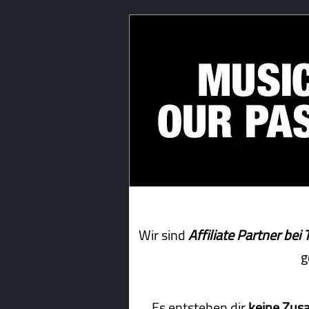
Wir sind
Affiliate Partner b
g
Es entstehen dir
keine Zus