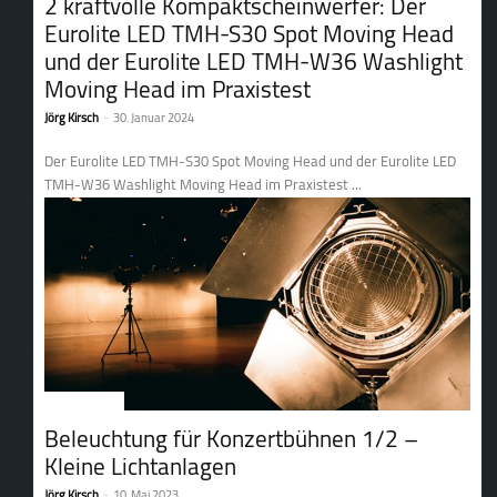
2 kraftvolle Kompaktscheinwerfer: Der
Eurolite LED TMH-S30 Spot Moving Head
und der Eurolite LED TMH-W36 Washlight
Moving Head im Praxistest
Jörg Kirsch
-
30. Januar 2024
Der Eurolite LED TMH-S30 Spot Moving Head und der Eurolite LED
TMH-W36 Washlight Moving Head im Praxistest ...
2. Lichttechnik
Beleuchtung für Konzertbühnen 1/2 –
Kleine Lichtanlagen
Jörg Kirsch
-
10. Mai 2023