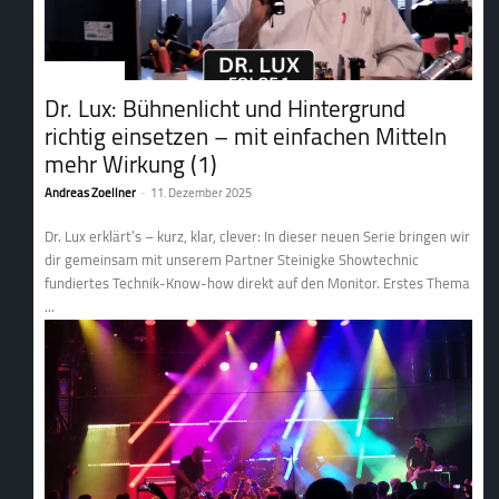
2. Lichttechnik
Dr. Lux: Bühnenlicht und Hintergrund
richtig einsetzen – mit einfachen Mitteln
mehr Wirkung (1)
Andreas Zoellner
-
11. Dezember 2025
Dr. Lux erklärt’s – kurz, klar, clever: In dieser neuen Serie bringen wir
dir gemeinsam mit unserem Partner Steinigke Showtechnic
fundiertes Technik-Know-how direkt auf den Monitor. Erstes Thema
...