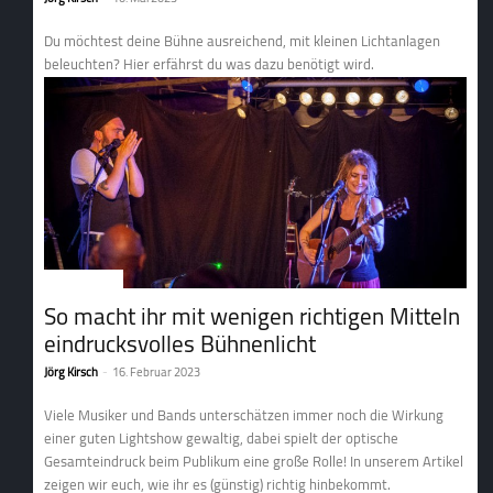
Du möchtest deine Bühne ausreichend, mit kleinen Lichtanlagen
beleuchten? Hier erfährst du was dazu benötigt wird.
2. Lichttechnik
So macht ihr mit wenigen richtigen Mitteln
eindrucksvolles Bühnenlicht
Jörg Kirsch
-
16. Februar 2023
Viele Musiker und Bands unterschätzen immer noch die Wirkung
einer guten Lightshow gewaltig, dabei spielt der optische
Gesamteindruck beim Publikum eine große Rolle! In unserem Artikel
zeigen wir euch, wie ihr es (günstig) richtig hinbekommt.