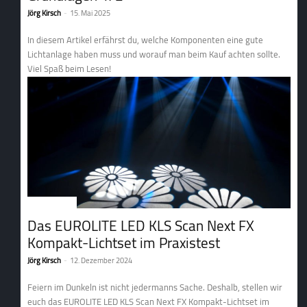
Jörg Kirsch
-
15. Mai 2025
In diesem Artikel erfährst du, welche Komponenten eine gute
Lichtanlage haben muss und worauf man beim Kauf achten sollte.
Viel Spaß beim Lesen!
2. Lichttechnik
Das EUROLITE LED KLS Scan Next FX
Kompakt-Lichtset im Praxistest
Jörg Kirsch
-
12. Dezember 2024
Feiern im Dunkeln ist nicht jedermanns Sache. Deshalb, stellen wir
euch das EUROLITE LED KLS Scan Next FX Kompakt-Lichtset im