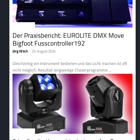
2. Lichttechnik
Der Praxisbericht: EUROLITE DMX Move
Bigfoot Fusscontroller192
Jörg Kirsch
-
23. August 2024
Gleichzeitig ein Instrument bedienen und das Licht machen ist oft
nicht möglich. Resultat langweilige Chaserprogramme ...
2. Lichttechnik