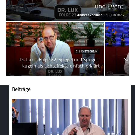
und Event
Andreas Zoellner
-
10. Juni 2026
2. LICHTTECHNIK
Dr. Lux – Folge 22: Spiegel und Spiegel­
Schei
kugeln als Lichteffekte einfach erklärt
Beiträge