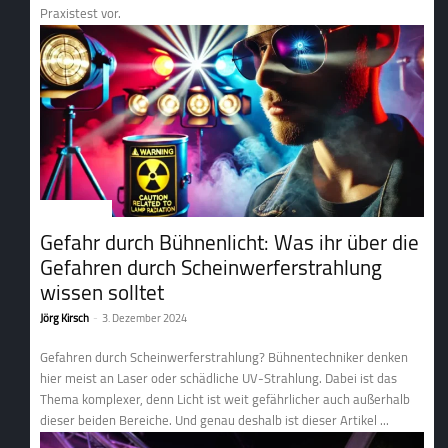
Praxistest vor.
2. Lichttechnik
Gefahr durch Bühnenlicht: Was ihr über die
Gefahren durch Scheinwerfer­strahlung
wissen solltet
Jörg Kirsch
-
3. Dezember 2024
Gefahren durch Scheinwerferstrahlung? Bühnentechniker denken
hier meist an Laser oder schädliche UV-Strahlung. Dabei ist das
Thema komplexer, denn Licht ist weit gefährlicher auch außerhalb
dieser beiden Bereiche. Und genau deshalb ist dieser Artikel ...