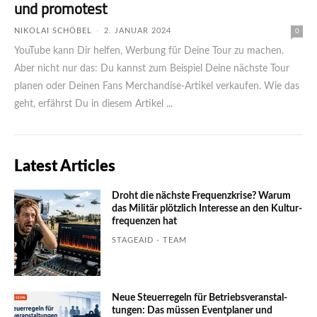
und promotest
NIKOLAI SCHÖBEL
-
2. JANUAR 2024
0
YouTube kann Dir helfen, Werbung für Deine Tour zu machen.
Aber nicht nur das: Du kannst zum Beispiel Deine nächste Tour
planen oder Deinen Fans Merchandise-Artikel verkaufen. Wie das
geht, erfährst Du in diesem Artikel ...
Latest Articles
Droht die nächste Frequenzkrise? Warum
das Mili­tär plötzlich Inte­resse an den Kultur­
fre­quen­zen hat
STAGEAID - TEAM
Neue Steuerregeln für Betriebs­ver­an­stal­
tungen: Das müssen Event­planer und