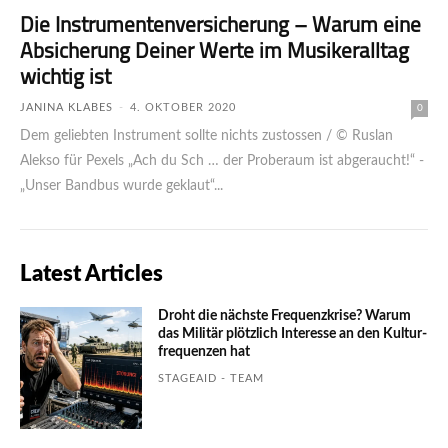
Die Instrumentenversicherung – Warum eine
Absicherung Deiner Werte im Musikeralltag
wichtig ist
JANINA KLABES
-
4. OKTOBER 2020
0
Dem geliebten Instrument sollte nichts zustossen / © Ruslan
Alekso für Pexels „Ach du Sch … der Proberaum ist abgeraucht!“ -
„Unser Bandbus wurde geklaut“...
Latest Articles
Droht die nächste Frequenzkrise? Warum
das Mili­tär plötzlich Inte­resse an den Kultur­
fre­quen­zen hat
STAGEAID - TEAM