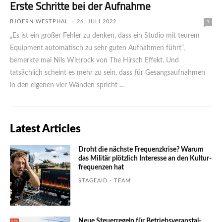
Erste Schritte bei der Aufnahme
BJOERN WESTPHAL
-
26. JULI 2022
1
„Es ist ein großer Fehler zu denken, dass ein Studio mit teurem
Equipment automatisch zu sehr guten Aufnahmen führt“,
bemerkte mal Nils Wittrock von The Hirsch Effekt. Und
tatsächlich scheint es mehr zu sein, dass für Gesangsaufnahmen
in den eigenen vier Wänden spricht ...
Latest Articles
Droht die nächste Frequenzkrise? Warum
das Mili­tär plötzlich Inte­resse an den Kultur­
fre­quen­zen hat
STAGEAID - TEAM
Neue Steuerregeln für Betriebs­ver­an­stal­