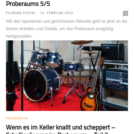
Proberaums 5/5
FLORIAN FOCHS
-
25. FEBRUAR 2023
0
Mit den tapezierten und gestrichenen Wänden geht es jetzt an die
letzten Arbeiten und Details, um den Proberaum endgültig
fertigzustellen.
PROBERAUM
Wenn es im Keller knallt und scheppert –