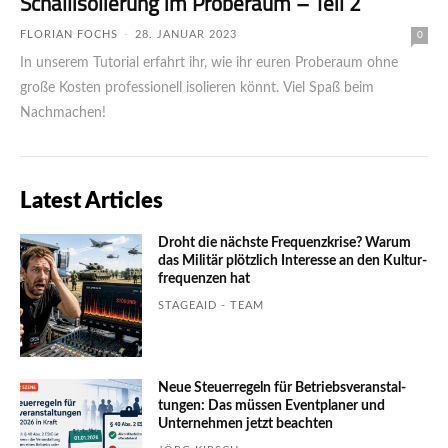
Schallisolierung im Proberaum – Teil 2
FLORIAN FOCHS
-
28. JANUAR 2023
0
In unserem Tutorial erfahrt ihr, wie ihr euren Proberaum ohne
große Kosten professionell isolieren könnt. Viel Spaß beim
Nachmachen!
Latest Articles
Droht die nächste Frequenzkrise? Warum
das Mili­tär plötzlich Inte­resse an den Kultur­
fre­quen­zen hat
STAGEAID - TEAM
Neue Steuerregeln für Betriebs­ver­an­stal­
tungen: Das müssen Event­planer und
Unter­nehmen jetzt beachten