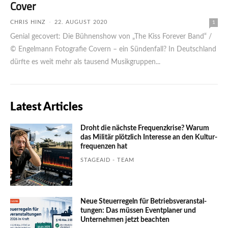
Cover
CHRIS HINZ
-
22. AUGUST 2020
1
Genial gecovert: Die Bühnenshow von „The Kiss Forever Band“ /
© Engelmann Fotografie Covern – ein Sündenfall? In Deutschland
dürfte es weit mehr als tausend Musikgruppen...
Latest Articles
Droht die nächste Frequenzkrise? Warum
das Mili­tär plötzlich Inte­resse an den Kultur­
fre­quen­zen hat
STAGEAID - TEAM
Neue Steuerregeln für Betriebs­ver­an­stal­
tungen: Das müssen Event­planer und
Unter­nehmen jetzt beachten